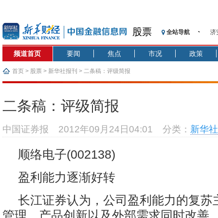
济
股票
全站导航
【
频道首页
要闻
焦点
市况
政策
记
【
首页
>
股票
>
新华社报刊
> 二条稿：评级简报
济
【
二条稿：评级简报
在
央
中国证券报
2012年09月24日04:01
分类：
新华社
基
沥
顺络电子(002138)
恒
济
盈利能力逐渐好转
长江证券认为，公司盈利能力的复苏
管理、产品创新以及外部需求同时改善