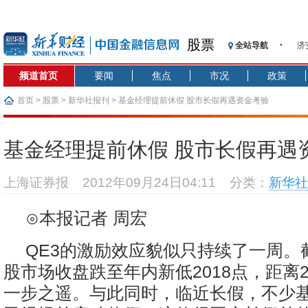
股票
全站导航
济
【
频道首页
要闻
焦点
市况
政策
记
【
首页
>
股票
>
新华社报刊
> 基金经理提前休假 股市长假再遇资金考验
济
【
基金经理提前休假 股市长假再遇
在
央
上海证券报
2012年09月24日04:11
分类：
新华社
基
沥
⊙本报记者 周宏
恒
QE3的激励效应貌似只持续了一周。
股市场收盘跌至年内新低2018点，距离2
一步之遥。与此同时，临近长假，不少