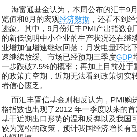
海富通基金认为，本周公布的汇丰9月
览值和8月的宏观
经济数据
，还看不到经
迹象。其中，9月份汇丰PMI产出指数创
的新低说明中小企业的生产状况还在继续
业增加值增速继续回落；月发电量环比
速继续放缓。市场已经预期三季度
GDP
一步跌破7.5%的概率；再加上目前处
的政策真空期，近期无法看到政策切实
者信心匮乏。
而汇丰晋信基金则相反认为，PMI购
格指数也出现了2012 年一季度以来的
基于近期出口形势的温和反弹以及我国
较为宽松的政策，预计我国经济增长有