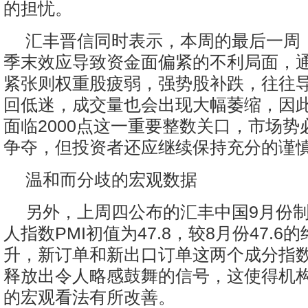
的担忧。
汇丰晋信同时表示，本周的最后一周
季末效应导致资金面偏紧的不利局面，
紧张则权重股疲弱，强势股补跌，往往
回低迷，成交量也会出现大幅萎缩，因
面临2000点这一重要整数关口，市场势
争夺，但投资者还应继续保持充分的谨
温和而分歧的宏观数据
另外，上周四公布的汇丰中国9月份
人指数PMI初值为47.8，较8月份47.
升，新订单和新出口订单这两个成分指
释放出令人略感鼓舞的信号，这使得机
的宏观看法有所改善。