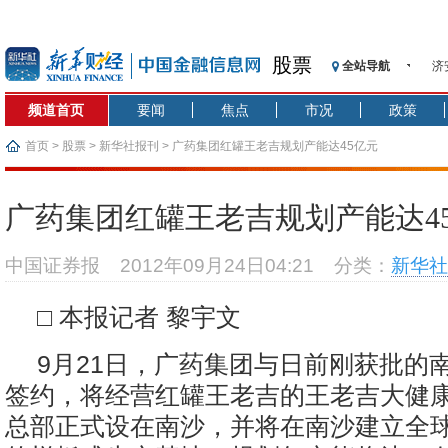
股票
全站导航
济
【
频道首页
要闻
焦点
市况
政策
记
【
首页
>
股票
>
新华社报刊
> 广药集团红罐王老吉规划产能达45亿元
济
【
广药集团红罐王老吉规划产能达4
在
央
中国证券报
2012年09月24日04:21
分类：
新华社
基
沥
□ 本报记者 黎宇文
恒
9月21日，广药集团与日前刚获批的
签约，将经营红罐王老吉的王老吉大健
总部正式设在南沙，并将在南沙建立全