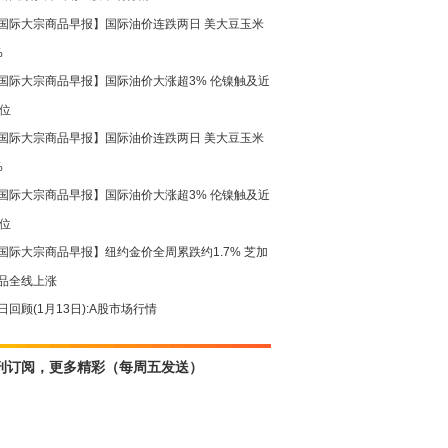
国际大宗商品早报】国际油价连跌两日 美大豆玉米
%
国际大宗商品早报】国际油价大涨超3% 伦镍触及近
高位
国际大宗商品早报】国际油价连跌两日 美大豆玉米
%
国际大宗商品早报】国际油价大涨超3% 伦镍触及近
高位
国际大宗商品早报】纽约金价全周累跌约1.7% 芝加
品全线上涨
日回顾(1月13日):A股市场行情
刊订阅，更多精彩（每周五发送）