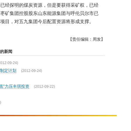
的已经探明的煤炭资源，但是要获得采矿权，已经
前枣矿集团控股股东山东能源集团与呼伦贝尔市已
化项目，对五九集团今后配置资源将形成支撑。
【责任编辑：周发】
的新闻
2012-09-24)
源制定计划
(2012-09-24)
底”力压丰琪投资
(2012-09-22)
)