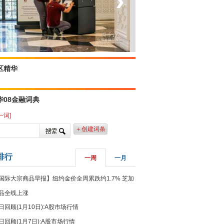
‹
›
菲律宾：防疫降级
区精华
华08金融词典
一词]
＋创建词条
排行
一周
一月
国际大宗商品早报】纽约金价全周累跌约1.7% 芝加
品全线上涨
日回顾(1月10日):A股市场行情
日回顾(1月7日):A股市场行情