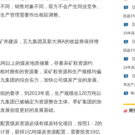
种不同，销售对象不同，双方不会产生同业竞争。
【
4
据生产管理需要作出相应调整。
跌超1
【
5
10年
矿井建设，五九集团及新大洲A的收益将保持增
【
6
跌超1
【
7
亿吨以上的煤炭地质储量，存量采矿权资源约
10年
右，相对拥有的资源量，采矿权资源和生产规模均偏
【
8
五九集团的综合实力，加快公司煤炭产业的发展。
哥农产
的要求，到2013年底，生产规模在120万吨以
每
9
五九集团已被确定为资源整合主体。枣矿集团的加
业发展创造更好的发展基础。
周
配置煤炭资源必须有煤炭转化项目，按照1：2的
计算，获得1亿吨煤炭资源配置，需要投资10亿