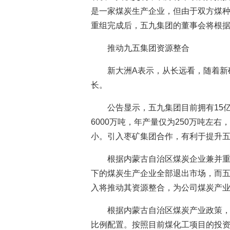
是一家煤炭生产企业，但由于双方煤
重组完成后，五九集团的董事会将根
推动九五集团资源整合
新大洲A表示，从长远看，随着新
长。
公告显示，五九集团目前拥有15
6000万吨，年产量仅为250万吨左
小。引入枣矿集团合作，有利于提升
根据内蒙古自治区煤炭企业兼并重组
下的煤炭生产企业全部退出市场，而
入将推动其资源整合，为公司煤炭产
根据内蒙古自治区煤炭产业政策，
比例配置。按照目前煤化工项目的投资