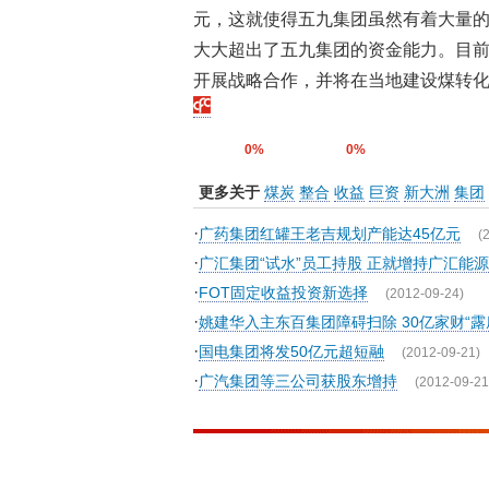
元，这就使得五九集团虽然有着大量
大大超出了五九集团的资金能力。目
开展战略合作，并将在当地建设煤转
0%
0%
更多关于
煤炭
整合
收益
巨资
新大洲
集团
·
广药集团红罐王老吉规划产能达45亿元
(
·
广汇集团“试水”员工持股 正就增持广汇能
·
FOT固定收益投资新选择
(2012-09-24)
·
姚建华入主东百集团障碍扫除 30亿家财“露
·
国电集团将发50亿元超短融
(2012-09-21)
·
广汽集团等三公司获股东增持
(2012-09-21