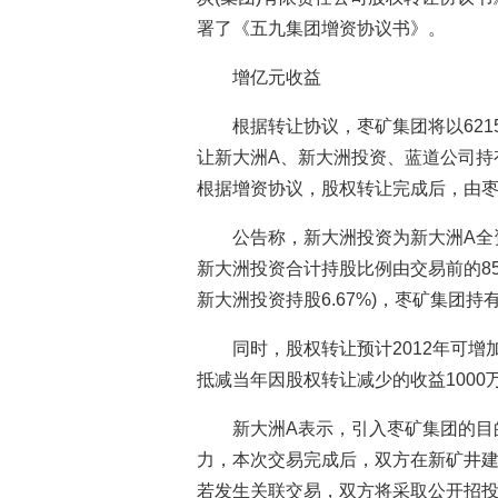
署了《五九集团增资协议书》。
增亿元收益
根据转让协议，枣矿集团将以6215.3
让新大洲A、新大洲投资、蓝道公司持有的五
根据增资协议，股权转让完成后，由枣矿
公告称，新大洲投资为新大洲A全
新大洲投资合计持股比例由交易前的85.8
新大洲投资持股6.67%)，枣矿集团持
同时，股权转让预计2012年可增
抵减当年因股权转让减少的收益1000
新大洲A表示，引入枣矿集团的目
力，本次交易完成后，双方在新矿井
若发生关联交易，双方将采取公开招