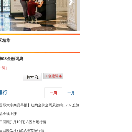
‹
›
菲律宾：防疫降级
区精华
华08金融词典
一词]
＋创建词条
排行
一周
一月
国际大宗商品早报】纽约金价全周累跌约1.7% 芝加
品全线上涨
日回顾(1月10日):A股市场行情
日回顾(1月7日):A股市场行情