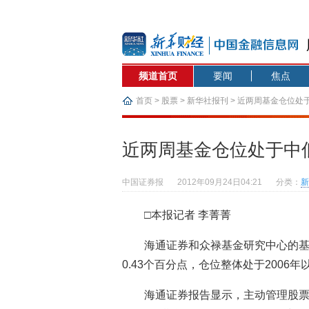
频道首页
要闻
焦点
首页
>
股票
>
新华社报刊
> 近两周基金仓位处
近两周基金仓位处于中
中国证券报
2012年09月24日04:21
分类：
新
□本报记者 李菁菁
海通证券和众禄基金研究中心的
0.43个百分点，仓位整体处于200
海通证券报告显示，主动管理股票