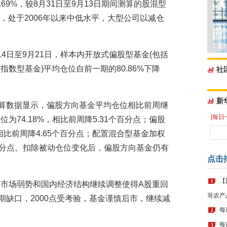
.69%，较8月31日至9月13日期间测算的股混型
点，处于2006年以来中低水平，大型公司以减仓
4日至9月21日，样本内开放式偏股型基金(包括
指数型基金)平均仓位自前一期的80.86%下降
社
新
测算数据显示，偏股方向基金平均仓位相比前周继
[每日
74.18%，相比前周降5.31个百分点；偏股
相比前周降4.65个百分点；配置混合型基金加权
6个百分点。扣除被动仓位变化后，偏股方向基金仍有
点击
【
1
市场弱势和国内经济结构继续调整使得A股重回
哥农产
期缺口，2000点受考验，基金谨慎后市，继续减
每
2
每
3