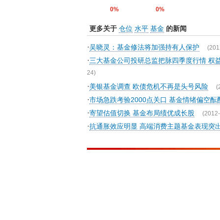
0%
0%
更多关于
仓位
水平
基金
的新闻
·
吴晓灵：基金修法将加强持有人保护
(201
·
三大基金公司投研总监把脉四季度行情 权
24)
·
美银基金调查 欧债危机不再是头号风险
(
·
市场急跌考验2000点关口 基金情绪偏空酝
·
寄望估值切换 基金布局绩优成长股
(2012-
·
抗通胀效应明显 高端消费主题基金表现突