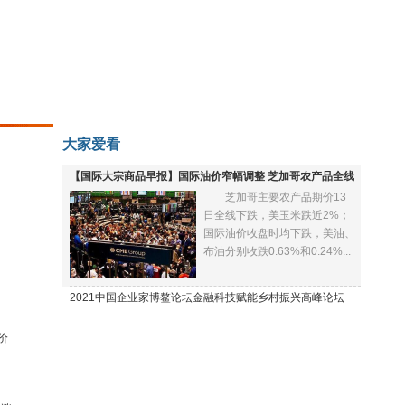
大家爱看
【国际大宗商品早报】国际油价窄幅调整 芝加哥农产品全线
芝加哥主要农产品期价13
下跌
日全线下跌，美玉米跌近2%；
国际油价收盘时均下跌，美油、
布油分别收跌0.63%和0.24%...
2021中国企业家博鳌论坛金融科技赋能乡村振兴高峰论坛
价