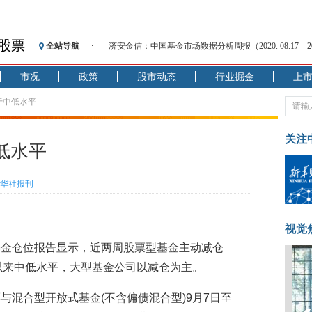
股票
全站导航
济安金信：中国基金市场数据分析周报（2020. 08.17—2020
【见·闻】疫情下，新加坡旅游业步履维艰
市况
政策
股市动态
行业掘金
上
记者手记：疫情下的香港零售业如何浴火重生？
【见·闻】疫情下一家香港传统零售商的转型突围之旅
于中低水平
济安金信：中国基金市场数据分析周报（2020. 07.27—2020
【新华财经调查】同业存单、结构性存款玩起“跷跷板”
关注
低水平
在“隐秘的角落”
央行公开市场净投放300亿元 短端资金利率明显下行
华社报刊
基本面及股市双轮冲击 债市回调十年期债表现最弱
沥青期货连续两日涨逾3% 沪银及两粕涨势喜人
恒生聚源：北斗收官之星发射成功，全产业链解析
视觉
基金仓位报告显示，近两周股票型基金主动减仓
6年以来中低水平，大型基金公司以减仓为主。
与混合型开放式基金(不含偏债混合型)9月7日至