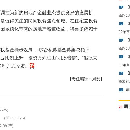
【
4
产调控为新的房地产金融业态提供良好的发展机
跌超1
将是值得关注的民间投资焦点领域。在住宅去投资
【
5
中国城镇化带来的房地产增值收益，将更多依赖于
10年
【
6
跌超1
权基金稳步发展， 尽管私募基金募集总额下
【
占比例上升，投资方式也由“明股暗债”、“假股真
7
10年
多种方式投资。
【
8
【责任编辑：周发】
哥农产
每
9
周
9-25)
(2012-09-25)
2-09-25)