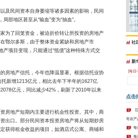
决以及民间资本自身萎缩等诸多因素的影响，民间
局部地区甚至从“输血”变为“抽血”。
业家为了回笼资金，被迫折价转让所投资的房地产
。在鄂尔多斯，由于整体资金紧缺和房地产市
社
地产项目变现，只能通过“抵债”这种特殊方式交
新
[每日
一的房地产信托，今年也降温显著。根据信托业协
托新增1213亿元，相比去年下半年的1627亿
078亿元，同比减少42%，刷新了2010年以来
点击
【
1
投资房地产短期内主要进行机会性投资。其中，商
哥农产
投资出口。部分民间资本投资房地产将从短期炒房
每
2
稳定获得租金收益的项目，如酒店式公寓、商铺和
每
3