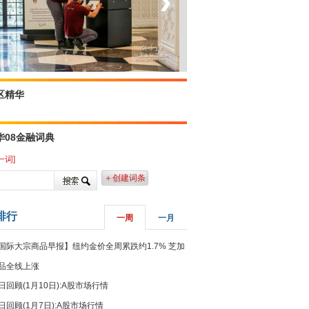
‹
›
菲律宾：防疫降级
区精华
华08金融词典
一词]
＋创建词条
排行
一周
一月
国际大宗商品早报】纽约金价全周累跌约1.7% 芝加
品全线上涨
日回顾(1月10日):A股市场行情
日回顾(1月7日):A股市场行情