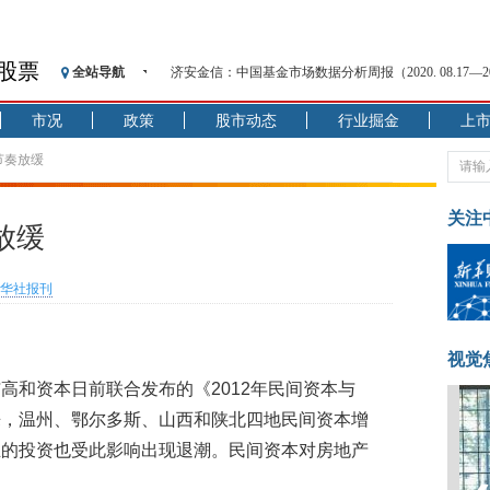
股票
全站导航
济安金信：中国基金市场数据分析周报（2020. 08.17—2020
【见·闻】疫情下，新加坡旅游业步履维艰
市况
政策
股市动态
行业掘金
上
记者手记：疫情下的香港零售业如何浴火重生？
【见·闻】疫情下一家香港传统零售商的转型突围之旅
节奏放缓
济安金信：中国基金市场数据分析周报（2020. 07.27—2020
【新华财经调查】同业存单、结构性存款玩起“跷跷板”
关注
放缓
在“隐秘的角落”
央行公开市场净投放300亿元 短端资金利率明显下行
华社报刊
基本面及股市双轮冲击 债市回调十年期债表现最弱
沥青期货连续两日涨逾3% 沪银及两粕涨势喜人
恒生聚源：北斗收官之星发射成功，全产业链解析
视觉
高和资本日前联合发布的《2012年民间资本与
来，温州、鄂尔多斯、山西和陕北四地民间资本增
业的投资也受此影响出现退潮。民间资本对房地产