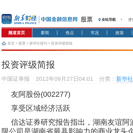
股票
全站导航
济
【
频道首页
要闻
焦点
市况
政策
记
【
首页
>
股票
>
新华社报刊
> 投资评级简报
济
【
投资评级简报
在
央
中国证券报
2012年09月27日04:01
分类：
新华社
基
沥
友阿股份(002277)
恒
享受区域经济活跃
信达证券研究报告指出，湖南友谊阿
限公司是湖南省最具影响力的商业龙头