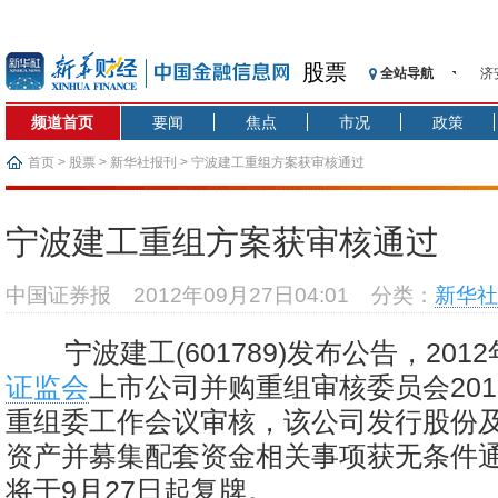
股票
全站导航
济
【
频道首页
要闻
焦点
市况
政策
记
【
首页
>
股票
>
新华社报刊
> 宁波建工重组方案获审核通过
济
【
宁波建工重组方案获审核通过
在
央
中国证券报
2012年09月27日04:01
分类：
新华社
基
沥
宁波建工(601789)发布公告，201
恒
证监会
上市公司并购重组审核委员会201
重组委工作会议审核，该公司发行股份
资产并募集配套资金相关事项获无条件
将于9月27日起复牌。