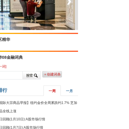
‹
›
菲律宾：防疫降级
区精华
华08金融词典
一词]
＋创建词条
排行
一周
一月
国际大宗商品早报】纽约金价全周累跌约1.7% 芝加
品全线上涨
日回顾(1月10日):A股市场行情
日回顾(1月7日):A股市场行情