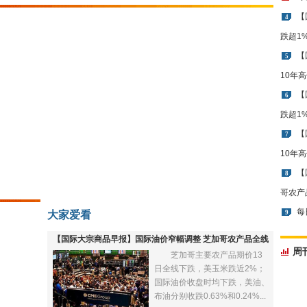
【
4
跌超1
【
5
10年
【
6
跌超1
【
7
10年
【
8
哥农产
每
大家爱看
9
【国际大宗商品早报】国际油价窄幅调整 芝加哥农产品全线
周
芝加哥主要农产品期价13
下跌
日全线下跌，美玉米跌近2%；
国际油价收盘时均下跌，美油、
布油分别收跌0.63%和0.24%...