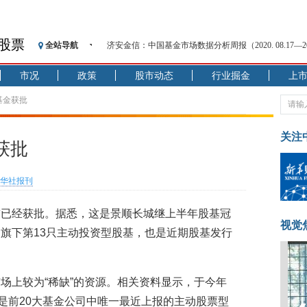
股票
全站导航
济安金信：中国基金市场数据分析周报（2020. 08.17—2020
【见·闻】疫情下，新加坡旅游业步履维艰
市况
政策
股市动态
行业掘金
上
记者手记：疫情下的香港零售业如何浴火重生？
【见·闻】疫情下一家香港传统零售商的转型突围之旅
基金获批
济安金信：中国基金市场数据分析周报（2020. 07.27—2020
【新华财经调查】同业存单、结构性存款玩起“跷跷板”
关注
获批
在“隐秘的角落”
央行公开市场净投放300亿元 短端资金利率明显下行
华社报刊
基本面及股市双轮冲击 债市回调十年期债表现最弱
沥青期货连续两日涨逾3% 沪银及两粕涨势喜人
前已经获批。据悉，这是景顺长城继上半年股基冠
恒生聚源：北斗收官之星发射成功，全产业链解析
视觉
旗下第13只主动投资型股基，也是近期股基发行
市场上较为“稀缺”的资源。相关资料显示，于今年
金是前20大基金公司中唯一最近上报的主动股票型