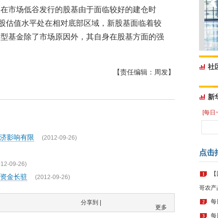
，在市场低谷发行的股基由于面临较好的建仓时
股估值水平处在相对底部区域，新股基面临着较
票型基金除了市场原因外，其自身在股基方面的强
社
【责任编辑：周发】
新
[每日
经济影响有限
(2012-09-26)
点击
012-09-26)
【
1
资金长驻
(2012-09-26)
哥农产
每
分享到 |
2
更多
每
3