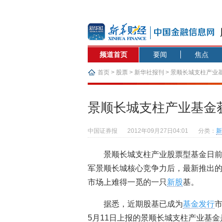
频道首页
要闻
焦点
首页
>
股票
>
新华社报刊
> 景顺长城支柱产业
景顺长城支柱产业基金
中国证券报
2012年09月27日04:01
分类：
新
景顺长城支柱产业股票型基金日
军景顺长城核心竞争力后，最新推出的
市场上难得一觅的一只
新股
基。
据悉，近期股基已成为
基金发行
5月11日上报的景顺长城支柱产业基