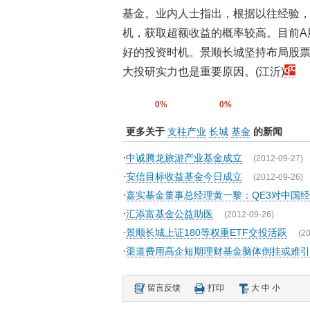
基金。业内人士指出，根据以往经验
机，获取超额收益的概率较高。目前A
好的投资时机。景顺长城坚持布局股
大投研实力也是重要原因。(江沂)
0%
0%
更多关于
支柱产业
长城
基金
的新闻
·
中诚腾龙旅游产业基金成立
(2012-09-27)
·
安信目标收益基金今日成立
(2012-09-26)
·
嘉实基金董事总经理黄一黎：QE3对中国
·
汇添富基金公益助医
(2012-09-26)
·
景顺长城上证180等权重ETF交投活跃
(2
·
渠道费用高企短期理财基金脑体倒挂或难引
留言反馈
打印
大
中
小