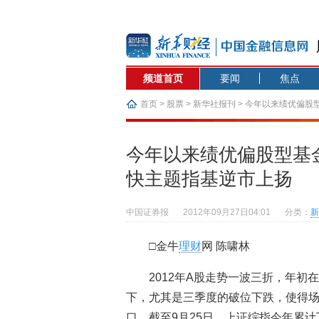
频道首页
要闻
焦点
首页
>
股票
>
新华社报刊
> 今年以来绩优偏股
今年以来绩优偏股型基
快主题指基逆市上扬
中国证券报
2012年09月27日04:01
分类：
新
□金牛
理财
网 陈啸林
2012年A股走势一波三折，年
下，尤其是三季度的破位下跌，使得场
口。截至9月25日，上证综指今年累计下