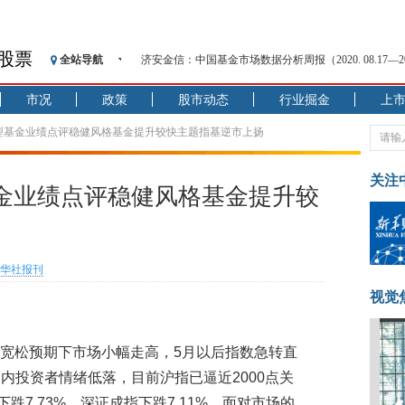
股票
全站导航
济安金信：中国基金市场数据分析周报（2020. 08.17—2020
【见·闻】疫情下，新加坡旅游业步履维艰
市况
政策
股市动态
行业掘金
上
记者手记：疫情下的香港零售业如何浴火重生？
【见·闻】疫情下一家香港传统零售商的转型突围之旅
型基金业绩点评稳健风格基金提升较快主题指基逆市上扬
济安金信：中国基金市场数据分析周报（2020. 07.27—2020
【新华财经调查】同业存单、结构性存款玩起“跷跷板”
关注
金业绩点评稳健风格基金提升较
在“隐秘的角落”
央行公开市场净投放300亿元 短端资金利率明显下行
基本面及股市双轮冲击 债市回调十年期债表现最弱
华社报刊
沥青期货连续两日涨逾3% 沪银及两粕涨势喜人
恒生聚源：北斗收官之星发射成功，全产业链解析
视觉
初在宽松预期下市场小幅走高，5月以后指数急转直
内投资者情绪低落，目前沪指已逼近2000点关
跌7.73%，深证成指下跌7.11%。面对市场的