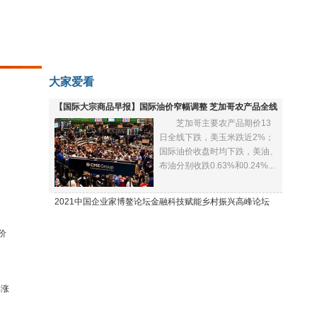
大家爱看
【国际大宗商品早报】国际油价窄幅调整 芝加哥农产品全线
芝加哥主要农产品期价13
下跌
日全线下跌，美玉米跌近2%；
国际油价收盘时均下跌，美油、
布油分别收跌0.63%和0.24%...
2021中国企业家博鳌论坛金融科技赋能乡村振兴高峰论坛
价
再涨