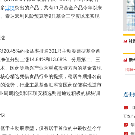
许多
业绩
突出的产品，共有11只基金产品今年以来
力、泰达宏利风险预算等9只基金三季度以来实现
领涨
社
20.45%的收益率排名301只主动股票型基金首
分别上涨14.84%和13.68%，分居第二、三
新
技术、医药等新兴产业为重点投资方向的基金表现
[每日
发核心精选凭借食品行业的提振，稳居各期排名前
业的涨势，行业主题基金汇添富医药保健实现逆市
行业周期轮换和国联安精选则是通过积极的板块调
点击
【
1
较快
哥农产
每
2
遍低于主动股票型，仅有居于首位的中银收益今年
每
3