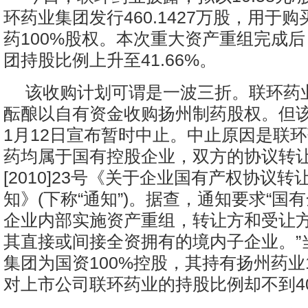
环药业集团发行460.1427万股，用于
药100%股权。本次重大资产重组完成
团持股比例上升至41.66%。
该收购计划可谓是一波三折。联环药业
酝酿以自有资金收购扬州制药股权。但
1月12日宣布暂时中止。中止原因是联
药均属于国有控股企业，双方的协议转
[2010]23号《关于企业国有产权协议
知》(下称“通知”)。据查，通知要求“国
企业内部实施资产重组，转让方和受让
其直接或间接全资拥有的境内子企业。”
集团为国资100%控股，其持有扬州药业
对上市公司联环药业的持股比例却不到4