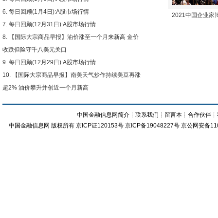
每日回顾(1月4日):A股市场行情
2021中国企业
每日回顾(12月31日):A股市场行情
【国际大宗商品早报】油价涨至一个月来新高 金价
收跌但险守千八美元关口
每日回顾(12月29日):A股市场行情
【国际大宗商品早报】南美天气炒作持续美豆再涨
超2% 油价攀升并创近一个月新高
中国金融信息网简介
┊
联系我们
┊
留言本
┊
合作伙伴
┊
中国金融信息网
版权所有
京ICP证120153号
京ICP备19048227号 京公网安备11