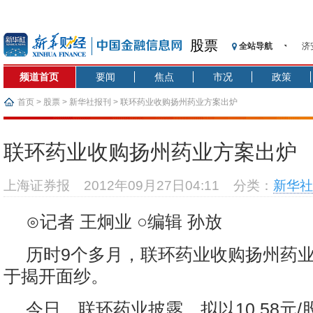
股票
全站导航
济
【
频道首页
要闻
焦点
市况
政策
记
【
首页
>
股票
>
新华社报刊
> 联环药业收购扬州药业方案出炉
济
【
联环药业收购扬州药业方案出炉
在
央
上海证券报
2012年09月27日04:11
分类：
新华社
基
沥
⊙记者 王炯业 ○编辑 孙放
恒
济
历时9个多月，联环药业收购扬州药
于揭开面纱。
今日，联环药业披露，拟以10.58元