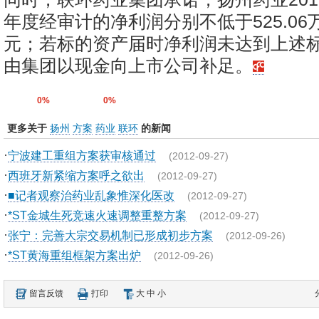
年度经审计的净利润分别不低于525.06万元
元；若标的资产届时净利润未达到上述
由集团以现金向上市公司补足。
0%
0%
更多关于
扬州
方案
药业
联环
的新闻
·
宁波建工重组方案获审核通过
(2012-09-27)
·
西班牙新紧缩方案呼之欲出
(2012-09-27)
·
■记者观察治药业乱象惟深化医改
(2012-09-27)
·
*ST金城生死竞速火速调整重整方案
(2012-09-27)
·
张宁：完善大宗交易机制已形成初步方案
(2012-09-26)
·
*ST黄海重组框架方案出炉
(2012-09-26)
留言反馈
打印
大
中
小