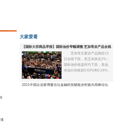
大家爱看
【国际大宗商品早报】国际油价窄幅调整 芝加哥农产品全线
芝加哥主要农产品期价13
下跌
日全线下跌，美玉米跌近2%；
国际油价收盘时均下跌，美油、
布油分别收跌0.63%和0.24%...
2021中国企业家博鳌论坛金融科技赋能乡村振兴高峰论坛
价
再涨