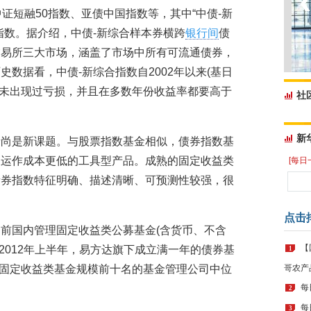
证短融50指数、亚债中国指数等，其中“中债-新
指数。据介绍，中债-新综合样本券横跨
银行间
债
交易所三大市场，涵盖了市场中所有可流通债券，
数据看，中债-新综合指数自2002年以来(基日
年度均未出现过亏损，并且在多数年份收益率都要高于
社
。
新
者尚是新课题。与股票指数基金相似，债券指数基
及运作成本更低的工具型产品。成熟的固定收益类
[每日
债券指数特征明确、描述清晰、可预测性较强，很
点击
前国内管理固定收益类公募基金(含货币、不含
【
。2012年上半年，易方达旗下成立满一年的债券基
1
，在固定收益类基金规模前十名的基金管理公司中位
哥农产
每
2
每
3