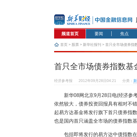
频道首页
要闻
焦点
首页
>
股票
>
新华社报刊
> 首只全市场债券指
首只全市场债券指数基
经济参考报
2012年09月28日04:21
分类：
新
新华08网北京9月28日电(经济
依然较大，债券投资回报具有相对不
起易方达基金将发行旗下首只债券指数
也是国内首只涵盖全市场的债券指数
包括即将发行的易方达中债指数在