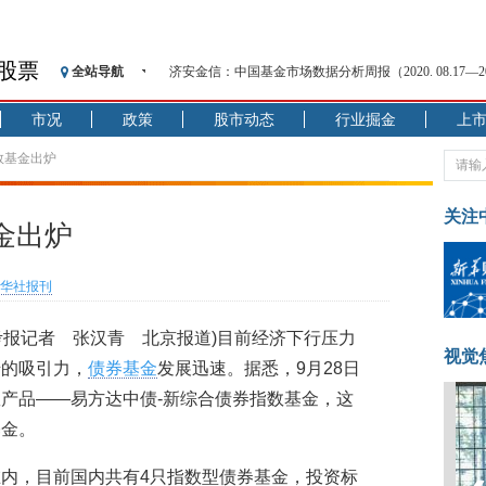
股票
全站导航
济安金信：中国基金市场数据分析周报（2020. 08.17—2020
【见·闻】疫情下，新加坡旅游业步履维艰
市况
政策
股市动态
行业掘金
上
记者手记：疫情下的香港零售业如何浴火重生？
【见·闻】疫情下一家香港传统零售商的转型突围之旅
数基金出炉
济安金信：中国基金市场数据分析周报（2020. 07.27—2020
【新华财经调查】同业存单、结构性存款玩起“跷跷板”
关注
金出炉
在“隐秘的角落”
央行公开市场净投放300亿元 短端资金利率明显下行
华社报刊
基本面及股市双轮冲击 债市回调十年期债表现最弱
沥青期货连续两日涨逾3% 沪银及两粕涨势喜人
参考报记者 张汉青 北京报道)目前经济下行压力
恒生聚源：北斗收官之星发射成功，全产业链解析
视觉
错的吸引力，
债券基金
发展迅速。据悉，9月28日
产品——易方达中债-新综合债券指数基金，这
基金。
内，目前国内共有4只指数型债券基金，投资标