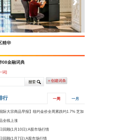
‹
›
菲律宾：防疫降级
区精华
华08金融词典
一词]
＋创建词条
排行
一周
一月
国际大宗商品早报】纽约金价全周累跌约1.7% 芝加
品全线上涨
日回顾(1月10日):A股市场行情
日回顾(1月7日):A股市场行情