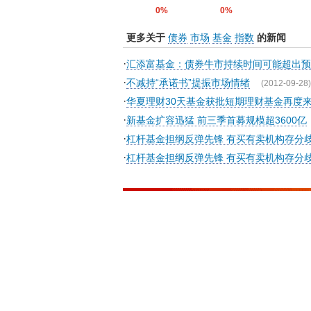
0%
0%
更多关于
债券
市场
基金
指数
的新闻
·
汇添富基金：债券牛市持续时间可能超出预
·
不减持“承诺书”提振市场情绪
(2012-09-28)
·
华夏理财30天基金获批短期理财基金再度
·
新基金扩容迅猛 前三季首募规模超3600亿
·
杠杆基金担纲反弹先锋 有买有卖机构存分
·
杠杆基金担纲反弹先锋 有买有卖机构存分