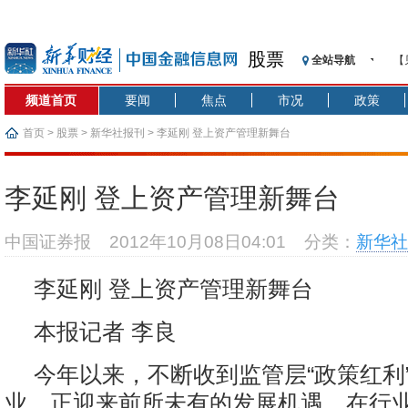
股票
全站导航
【
记
频道首页
要闻
焦点
市况
政策
【
济
首页
>
股票
>
新华社报刊
> 李延刚 登上资产管理新舞台
【
在
李延刚 登上资产管理新舞台
央
基
中国证券报
2012年10月08日04:01
分类：
新华社
沥
恒
李延刚 登上资产管理新舞台
济
本报记者 李良
今年以来，不断收到监管层“政策红利
业，正迎来前所未有的发展机遇。在行