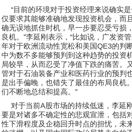
“目前的环境对于投资经理来说确实
仅要求其能够准确地发现投资机会，而
确无误地抓住时机，早一步要忍受亏损
良机。”李延刚表示，“比如说，广发资
年对于欧洲流动性宽松和美国QE3的判
中为数不多能够预判到这种趋势的投资
局较早，从而忍受了净值下跌的痛苦。
管对于石油装备产业和医药行业的预判
是出手偏晚，也错失了最佳的布局良机
们不断地总结和提高。”
对于当前A股市场的持续低迷，李延
要是对诸多不确定性的悲观宣泄，包括
性下滑程度及企稳回升时点的担忧，未