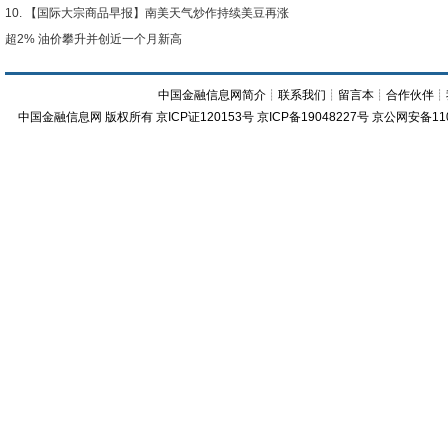
【国际大宗商品早报】南美天气炒作持续美豆再涨
超2% 油价攀升并创近一个月新高
中国金融信息网简介
┊
联系我们
┊
留言本
┊
合作伙伴
┊
中国金融信息网
版权所有
京ICP证120153号
京ICP备19048227号 京公网安备11