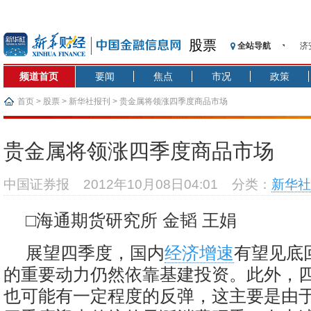
股票
全站导航
济
【
频道首页
要闻
焦点
市况
政策
记
【
首页
>
股票
>
新华社报刊
> 贵金属将领涨四季度商品市场
济
【
贵金属将领涨四季度商品市场
在
央
中国证券报
2012年10月08日04:01
分类：
新华社
基
沥
□海通期货研究所 金韬 王娟
恒
展望四季度，国内
经济增速
有望见底
的重要动力仍然依靠基建投资。此外，
也可能有一定程度的反弹，这主要是由