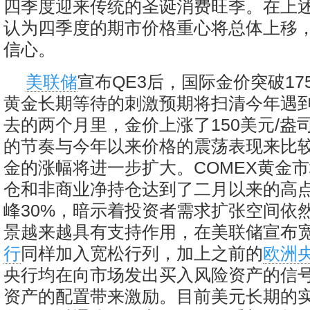
四季度迎来传统的圣诞消费旺季。在上
认为四季度的期市价格重心将总体上移
信心。
美联储
宣布QE3后，国际金价突破17
黄金长期等待的刺激预期将扫清今年遇
去的两个月里，金价上涨了150美元/盎
的节奏与今年以来价格的震荡表现来比
金的涨幅将进一步扩大。COMEX黄金
仓和非商业净持仓达到了二月以来的高
峰30%，暗示着投资者需求扩张空间依
景越来越具有支持作用，在美联储宣布
行
同样加入宽松行列，加上之前的
欧洲
央行均在向市场发出买入风险资产的信
资产的配置带来激励。目前美元长期的