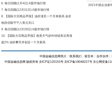
每日回顾(1月4日):A股市场行情
2021中国企业
每日回顾(12月31日):A股市场行情
【国际大宗商品早报】油价涨至一个月来新高 金价
收跌但险守千八美元关口
每日回顾(12月29日):A股市场行情
【国际大宗商品早报】南美天气炒作持续美豆再涨
超2% 油价攀升并创近一个月新高
中国金融信息网简介
┊
联系我们
┊
留言本
┊
合作伙伴
┊
中国金融信息网
版权所有
京ICP证120153号
京ICP备19048227号 京公网安备11