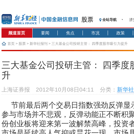
股票
全站导航
【
记
频道首页
要闻
焦点
市况
政策
【
济
首页
>
股票
>
新华社报刊
> 三大基金公司投研主管： 四季度股市吸引力提升
【
在
三大基金公司投研主管： 四季度
央
升
基
沥
上海证券报
2012年10月08日04:11
分类：
新华社
恒
济
节前最后两个交易日指数强劲反弹显
参与市场并不悲观，反弹动能正不断积聚
份创业板将迎来第一波解禁高峰，投资
市场是延续高人气抑或昙花一现。市场