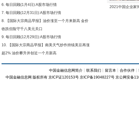
每日回顾(1月4日):A股市场行情
2021中国企业
每日回顾(12月31日):A股市场行情
【国际大宗商品早报】油价涨至一个月来新高 金价
收跌但险守千八美元关口
每日回顾(12月29日):A股市场行情
【国际大宗商品早报】南美天气炒作持续美豆再涨
超2% 油价攀升并创近一个月新高
中国金融信息网简介
┊
联系我们
┊
留言本
┊
合作伙伴
┊
中国金融信息网
版权所有
京ICP证120153号
京ICP备19048227号 京公网安备11