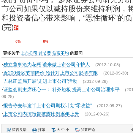
市公司如果仅以减持股份来维持利润，
和投资者信心带来影响，“恶性循环”的
(完)
0%
0%
更多关于
上市公司
过节费
贫富不均
的新闻
·
独立董事沦为花瓶 谁来做上市公司守护人
(2012-10-08)
·
近200景区节前降价 预计对上市公司影响有限
(2012-09-30)
·
吉林证监局开展“走进上市公司”活动
(2012-09-28)
·
证监会副主席庄心一： 补齐短板 提高上市公司治理水平
(20
09-28)
·
报告称去年逾半上市公司期权计划“零收益”
(2012-09-27)
·
上市公司内控报告披露比例逐年上升
(2012-09-26)
留言反馈
打印
大
中
小
我要评论