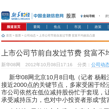
股票
全站导航
济
【
频道首页
要闻
焦点
市况
政策
记
【
首页
>
股票
>
公司动态
> 上市公司节前自发过节费 贫富不均效应凸显
济
【
上市公司节前自发过节费 贫富不
在
央
新华08网
2012年10月08日17:16
分类：
公司动
基
沥
新华08网北京10月8日电（记者 杨
恒
接近2000点的关键节点，多家受困于经
市公司依然在低位减持股份忙于套现，
承受减持压力，也对中小投资者形成“贫