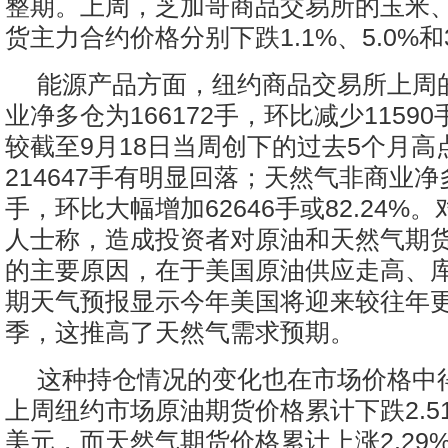
整期。上周，芝加哥商品交易所的玉米
货主力合约价格分别下跌1.1%、5.0%和3
能源产品方面，纽约商品交易所上周
业净多仓为166172手，环比减少11590
较截至9月18日当周创下的过去5个月高
214647手有明显回落；天然气非商业净多
手，环比大幅增加62646手或82.24%
人士称，造成投资者对原油和天然气期
的主要原因，在于美国原油供应走高、
期天气预报显示今年美国将迎来较往年
季，这推高了天然气需求预期。
这种持仓情况的变化也在市场价格中
上周纽约市场原油期货价格累计下跌2.51%
美元，而天然气期货价格累计上涨2.29%至