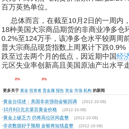
百万英热单位。
总体而言，在截至10月2日的一周内
18种美国大宗商品期货的非商业净多仓
0.2%至124万手，该净多仓水平较两周前
普大宗商品现货指数上周累计下跌0.9%
跌至过去两个月的低点，因近期中国
经
元区失业率创新高且美国原油产出水平
0%
0%
更多关于
黄金
投资者
贵金属
报告
资金
市场
机构
的新闻
·
黄金台综述：美国非农强劲金银回调
(2012-10-08)
·
10月8日北京菜百黄金价格
(2012-10-08)
·
黄金上破乏力 仍将高位区间盘整
(2012-10-08)
·
非农数据好于预期 金银将短线盘整
(2012-10-08)