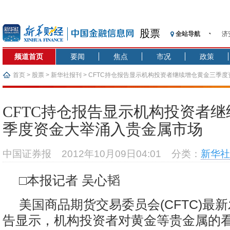
股票
全站导航
济
【
频道首页
要闻
焦点
市况
政策
记
【
首页
>
股票
>
新华社报刊
> CFTC持仓报告显示机构投资者继续增仓黄金三季
济
【
CFTC持仓报告显示机构投资者
在
季度资金大举涌入贵金属市场
央
基
中国证券报
2012年10月09日04:01
分类：
新华社
沥
恒
□本报记者 吴心韬
美国商品期货交易委员会(CFTC)最
告显示，机构投资者对黄金等贵金属的