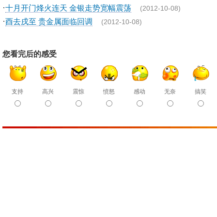
·
十月开门烽火连天 金银走势宽幅震荡
(2012-10-08)
·
酉去戌至 贵金属面临回调
(2012-10-08)
您看完后的感受
支持
高兴
震惊
愤怒
感动
无奈
搞笑