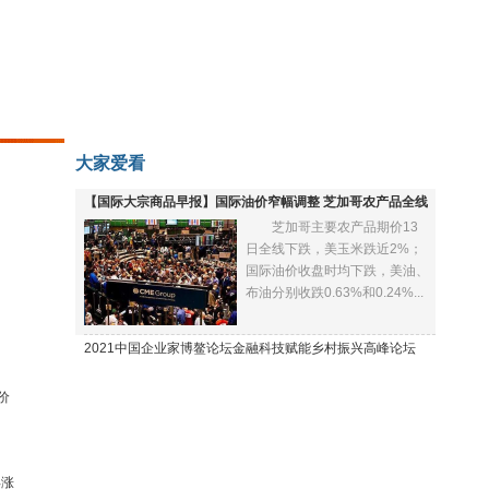
大家爱看
【国际大宗商品早报】国际油价窄幅调整 芝加哥农产品全线
芝加哥主要农产品期价13
下跌
日全线下跌，美玉米跌近2%；
国际油价收盘时均下跌，美油、
布油分别收跌0.63%和0.24%...
2021中国企业家博鳌论坛金融科技赋能乡村振兴高峰论坛
价
再涨