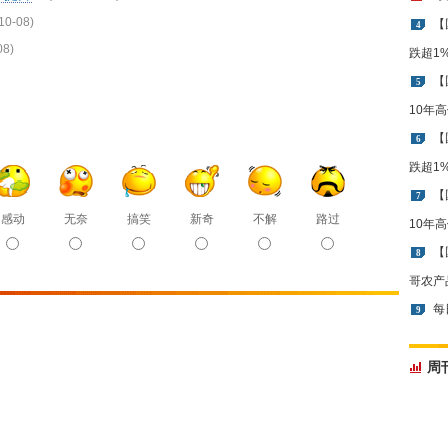
10-08)
【
4
08)
跌超1
【
5
10年
【
6
跌超1
【
7
感动
无奈
搞笑
新奇
不解
路过
10年
【
8
哥农产
每
9
周