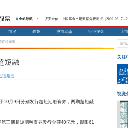
股票
全站导航
济安金信：中国基金市场数据分析周报（2020. 08.17—2020
【见·闻】疫情下，新加坡旅游业步履维艰
市况
政策
股市动态
行业掘金
上
记者手记：疫情下的香港零售业如何浴火重生？
【见·闻】疫情下一家香港传统零售商的转型突围之旅
85亿超短融
济安金信：中国基金市场数据分析周报（2020. 07.27—2020
【新华财经调查】同业存单、结构性存款玩起“跷跷板”
关注
超短融
在“隐秘的角落”
央行公开市场净投放300亿元 短端资金利率明显下行
华社报刊
基本面及股市双轮冲击 债市回调十年期债表现最弱
沥青期货连续两日涨逾3% 沪银及两粕涨势喜人
恒生聚源：北斗收官之星发射成功，全产业链解析
视觉
10月9日分别发行超短期融资券，两期超短融
度第三期超短期融资券发行金额40亿元，期限61