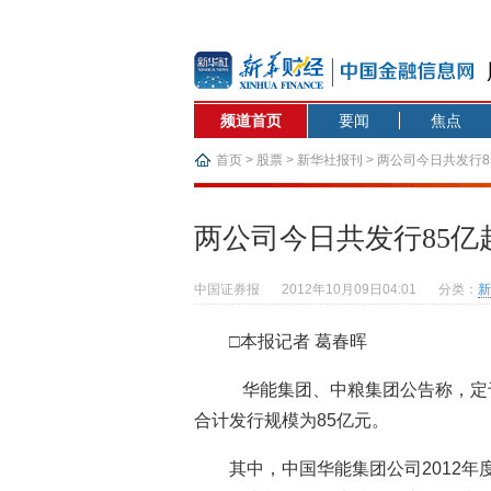
频道首页
要闻
焦点
首页
>
股票
>
新华社报刊
> 两公司今日共发行
两公司今日共发行85亿
中国证券报
2012年10月09日04:01
分类：
新
□本报记者 葛春晖
华能集团、中粮集团公告称，定于
合计发行规模为85亿元。
其中，中国华能集团公司2012年