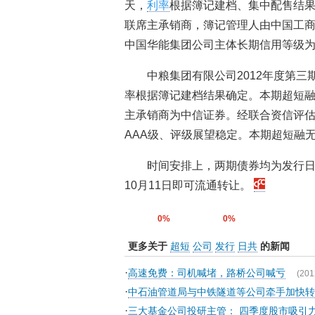
天，
利率
根据簿记建档、集中配售结
联席主承销商，簿记管理人由中国工
中国华能集团公司主体长期信用等级为
中粮集团有限公司2012年度第三
率根据簿记建档结果确定。本期超短
主承销商为中信证券。经联合资信评
AAA级、评级展望稳定。本期超短融
时间安排上，两期债券均为发行日2
10月11日即可流通转让。
0%
0%
更多关于
超短
公司
发行
日共
的新闻
·
高速免费：司机喊堵，路桥公司喊亏
(201
·
中石油管道局与中铁隧道等公司牵手加快转
·
三大基金公司投研主管： 四季度股市吸引