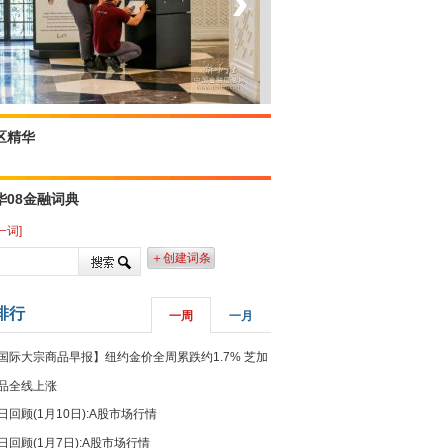
‹
›
菲律宾：防疫降级
区精华
华08金融词典
一词]
＋创建词条
排行
一周
一月
国际大宗商品早报】纽约金价全周累跌约1.7% 芝加
品全线上涨
日回顾(1月10日):A股市场行情
日回顾(1月7日):A股市场行情