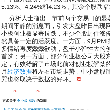
5.13%、4.24%和4.23%，其余个股
分析人士指出，节前两个交易日的显
期间平静的消息面，引发大盘昨日出现
小板创业板显著抗跌，不少个股封住涨
然具备一定的活跃度。一方面，9月PM
多情绪再度蠢蠢欲动，盘子小弹性大的
首选；另一方面，部分创业板公司大股
定，有效纾解了市场此前对创业板解禁的
月
经济数据
将左右市场走势，中小盘股
咒也将取决于数据的好坏。
0%
0%
更多关于
创业板
指数
的新闻
·