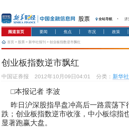
股票
全站导航
济
【
频道首页
要闻
焦点
市况
政策
记
【
首页
>
股票
>
新华社报刊
> 创业板指数逆市飘红
济
【
创业板指数逆市飘红
在
央
中国证券报
2012年10月09日04:01
分类：
新华社
基
沥
□本报记者 李波
恒
昨日沪深股指早盘冲高后一路震荡下
跌；创业板指数逆市收涨，中小板综指
显著跑赢大盘。