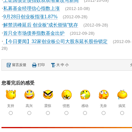
上证国债企债指数双双缩量改写新高
(2012-10-09)
·
私募基金经理信心指数上涨
(2012-10-08)
·
9月28日创业板指涨1.87%
(2012-09-28)
·
解禁洪峰延后 创业板“成长烦恼”犹存
(2012-09-28)
·
首只全市场债券指数基金出炉
(2012-09-28)
·
【今日要闻】32家创业板公司大股东延长股份锁定
(2012-09-
28)
留言反馈
打印
大
中
小
您看完后的感受
支持
高兴
震惊
愤怒
感动
无奈
搞笑