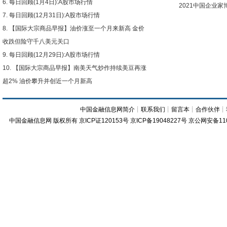
每日回顾(1月4日):A股市场行情
2021中国企业
每日回顾(12月31日):A股市场行情
【国际大宗商品早报】油价涨至一个月来新高 金价
收跌但险守千八美元关口
每日回顾(12月29日):A股市场行情
【国际大宗商品早报】南美天气炒作持续美豆再涨
超2% 油价攀升并创近一个月新高
中国金融信息网简介
┊
联系我们
┊
留言本
┊
合作伙伴
┊
中国金融信息网
版权所有
京ICP证120153号
京ICP备19048227号 京公网安备11