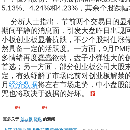
5.13%、4.24%和4.23%，其余个股
分析人士指出，节前两个交易日的显
期间平静的消息面，引发大盘昨日出现
小板创业板显著抗跌，不少个股封住涨
然具备一定的活跃度。一方面，9月PM
多情绪再度蠢蠢欲动，盘子小弹性大的
首选；另一方面，部分创业板公司大股
定，有效纾解了市场此前对创业板解禁的
月
经济数据
将左右市场走势，中小盘股
咒也将取决于数据的好坏。
0%
0%
更多关于
创业板
指数
的新闻
·