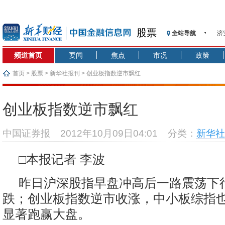
股票
全站导航
济
【
频道首页
要闻
焦点
市况
政策
记
【
首页
>
股票
>
新华社报刊
> 创业板指数逆市飘红
济
【
创业板指数逆市飘红
在
央
中国证券报
2012年10月09日04:01
分类：
新华社
基
沥
□本报记者 李波
恒
昨日沪深股指早盘冲高后一路震荡下
跌；创业板指数逆市收涨，中小板综指
显著跑赢大盘。