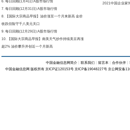
每日回顾(1月4日):A股市场行情
2021中国企业
每日回顾(12月31日):A股市场行情
【国际大宗商品早报】油价涨至一个月来新高 金价
收跌但险守千八美元关口
每日回顾(12月29日):A股市场行情
【国际大宗商品早报】南美天气炒作持续美豆再涨
超2% 油价攀升并创近一个月新高
中国金融信息网简介
┊
联系我们
┊
留言本
┊
合作伙伴
┊
中国金融信息网
版权所有
京ICP证120153号
京ICP备19048227号 京公网安备11