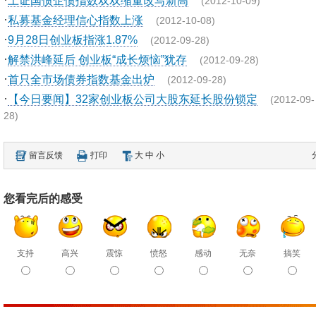
上证国债企债指数双双缩量改写新高
(2012-10-09)
·
私募基金经理信心指数上涨
(2012-10-08)
·
9月28日创业板指涨1.87%
(2012-09-28)
·
解禁洪峰延后 创业板“成长烦恼”犹存
(2012-09-28)
·
首只全市场债券指数基金出炉
(2012-09-28)
·
【今日要闻】32家创业板公司大股东延长股份锁定
(2012-09-
28)
留言反馈
打印
大
中
小
您看完后的感受
支持
高兴
震惊
愤怒
感动
无奈
搞笑