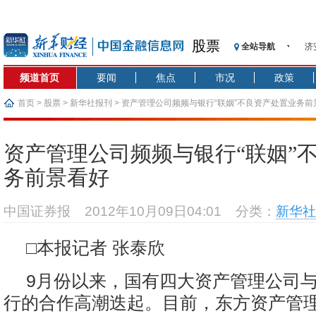
股票
全站导航
济
【
频道首页
要闻
焦点
市况
政策
记
【
首页
>
股票
>
新华社报刊
> 资产管理公司频频与银行“联姻”不良资产处置业务前
济
【
资产管理公司频频与银行“联姻”
在
务前景看好
央
基
中国证券报
2012年10月09日04:01
分类：
新华社
沥
恒
□本报记者 张泰欣
9月份以来，国有四大资产管理公司
行的合作高潮迭起。目前，东方资产管