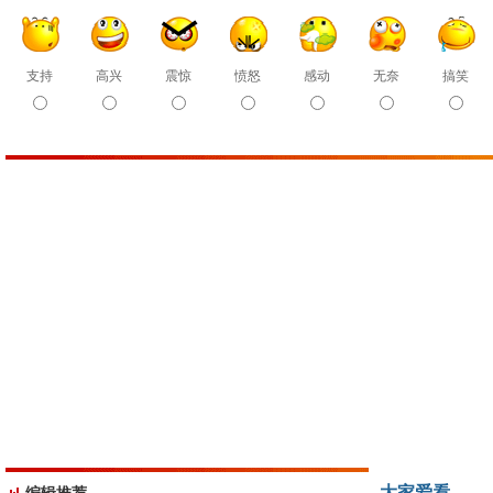
支持
高兴
震惊
愤怒
感动
无奈
搞笑
大家爱看