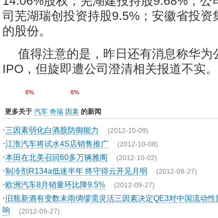
14.06%股权；芜湖建投持股9.68%；
司芜湖瑞创投资持股9.5%；安徽省投资集
的股份。
值得注意的是，昨日还有消息称华为
IPO，但旋即遭公司澄清相关报道不实。
0%
0%
更多关于
汽车
奇瑞
因素
的新闻
·
三因素弱化白酒股防御能力
(2012-10-09)
·
江淮汽车将试水4S店销售推广
(2012-10-08)
·
本田在北美召回60多万辆雅阁
(2012-10-02)
·
制冷剂R134a低迷半年 终守得云开见月明
(2012-09-27)
·
欧洲汽车8月销量环比降9.5%
(2012-09-27)
·
旧瓶新酒有变数未雨绸缪需灵活三因素决定QE3对中国流动性
响
(2012-09-27)