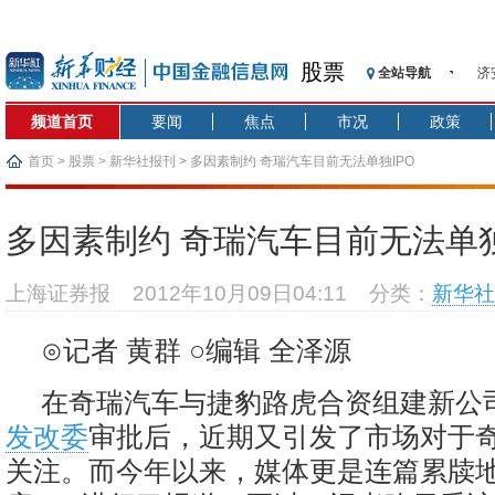
济
股票
全站导航
【
记
频道首页
要闻
焦点
市况
政策
【
首页
>
股票
>
新华社报刊
> 多因素制约 奇瑞汽车目前无法单独IPO
济
【
多因素制约 奇瑞汽车目前无法单独
在
央
基
上海证券报
2012年10月09日04:11
分类：
新华社
沥
⊙记者 黄群 ○编辑 全泽源
恒
济
在奇瑞汽车与捷豹路虎合资组建新公
发改委
审批后，近期又引发了市场对于奇
关注。而今年以来，媒体更是连篇累牍