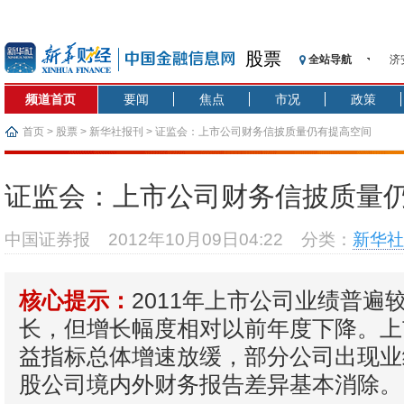
股票
全站导航
济
【
频道首页
要闻
焦点
市况
政策
记
【
首页
>
股票
>
新华社报刊
> 证监会：上市公司财务信披质量仍有提高空间
济
【
证监会：上市公司财务信披质量
在
央
中国证券报
2012年10月09日04:22
分类：
新华社
基
沥
2011年上市公司业绩普遍较
恒
核心提示：
长，但增长幅度相对以前年度下降。上
益指标总体增速放缓，部分公司出现业
股公司境内外财务报告差异基本消除。