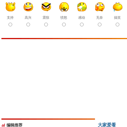
支持
高兴
震惊
愤怒
感动
无奈
搞笑
大家爱看
编辑推荐