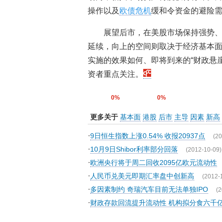
操作以及
欧债危机
缓和令资金的避险
展望后市，在美股市场保持强势、
延续，向上的空间则取决于经济基本面
实施的效果如何、即将到来的“财政悬崖
资者重点关注。
0%
0%
更多关于
基本面
港股
后市
主导
因素
新高
·
9日恒生指数上涨0.54% 收报20937点
(20
·
10月9日Shibor利率部分回落
(2012-10-09)
·
欧洲央行将于周二回收2095亿欧元流动性
·
人民币兑美元即期汇率盘中创新高
(2012-
·
多因素制约 奇瑞汽车目前无法单独IPO
(2
·
财政存款回流提升流动性 机构拟分食六千