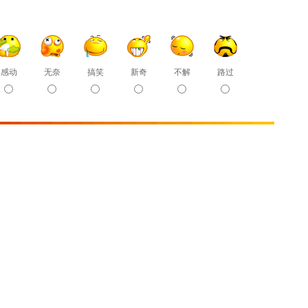
感动
无奈
搞笑
新奇
不解
路过