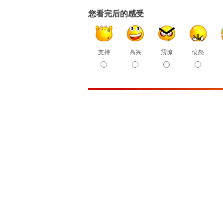
您看完后的感受
支持
高兴
震惊
愤怒