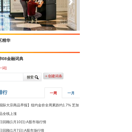
‹
›
菲律宾：防疫降级
区精华
华08金融词典
一词]
＋创建词条
排行
一周
一月
国际大宗商品早报】纽约金价全周累跌约1.7% 芝加
品全线上涨
日回顾(1月10日):A股市场行情
日回顾(1月7日):A股市场行情