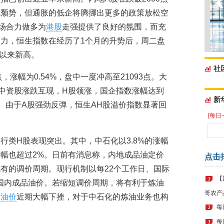
脱颓势，但通胀的低企将腾挪出更多的政策放松空
场合力做多为
港股
走强提供了良好的氛围，而充
力，恒生指数在经历了1个月的升势后，周二盘
月以来新高。
社
点，涨幅为0.54%，盘中一度冲高至21093点。大
。中资股涨跌互现，H股领涨，国企指数涨幅达到
新
4%。由于A股强劲反弹，恒生AH股溢价指数显著回
[每日
行类H股表现突出。其中，中石化以3.8%的涨幅
幅也超过2%。日前有消息称，内地成品油定价
点击
有的调价周期。现行机制以每22个工作日、国际
【
1
国内成品油价。若缩短调价周期，将有利于炼油
哥农产
际油价
近期大幅下挫，对于中石化的炼油业务也构
每
2
每
3