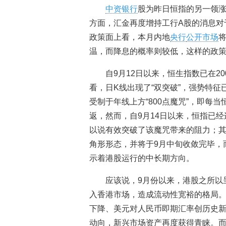
中资银行
股为昨日恒指的另一领涨
方面，汇金再度增持工行A股的消息对
政策面上看，本月内地
央行
公开市场
温，而降息的概率则较低，这样的政
自9月12日以来，恒生指数已在2
看，日K线出现了“双突破”，强势特
受制于年线上方“800点魔咒”，即每
返，然而，自9月14日以来，恒指已经
以说有效突破了该魔咒带来的阻力；其
角形形态，并将于9月中旬收敛完毕，
示着港股运行的中长期方向。
应该说，9月份以来，港股之所以
入香港市场，造成流动性宽裕的格局
下降、美元对人民币即期汇率创历史
动向，新兴市场资产再度获得青睐。