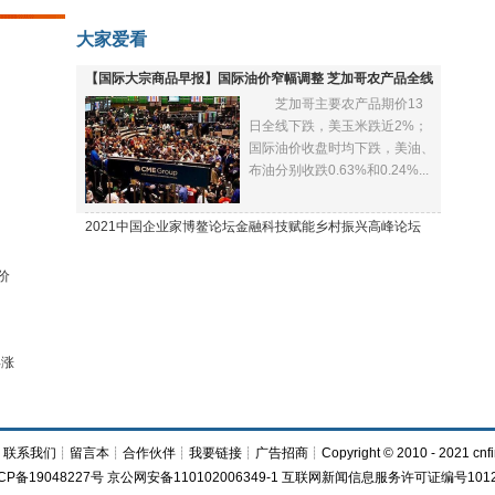
大家爱看
【国际大宗商品早报】国际油价窄幅调整 芝加哥农产品全线
芝加哥主要农产品期价13
下跌
日全线下跌，美玉米跌近2%；
国际油价收盘时均下跌，美油、
布油分别收跌0.63%和0.24%...
2021中国企业家博鳌论坛金融科技赋能乡村振兴高峰论坛
价
再涨
┊
联系我们
┊
留言本
┊
合作伙伴
┊
我要链接
┊
广告招商
┊Copyright © 2010 - 2021 cnfi
CP备19048227号 京公网安备110102006349-1 互联网新闻信息服务许可证编号1012