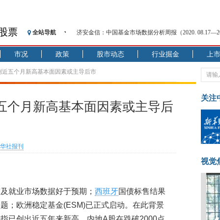
股票
全站导航
济安金信：中国基金市场数据分析周报（2020. 08.17—2020
【见·闻】疫情下，新加坡旅游业步履维艰
市况
政策
股市动态
行业掘金
上
记者手记：疫情下的香港零售业如何浴火重生？
【见·闻】疫情下一家香港传统零售商的转型突围之旅
创近五个月新高基本面因素或主导后市
济安金信：中国基金市场数据分析周报（2020. 07.27—2020
【新华财经调查】同业存单、结构性存款玩起“跷跷板”
关注
五个月新高基本面因素或主导后
在“隐秘的角落”
央行公开市场净投放300亿元 短端资金利率明显下行
基本面及股市双轮冲击 债市回调十年期债表现最弱
华社报刊
沥青期货连续两日涨逾3% 沪银及两粕涨势喜人
恒生聚源：北斗收官之星发射成功，全产业链解析
视觉
市及就业市场数据好于预期；
西班牙
国债标售结果
题；欧洲稳定基金(ESM)已正式启动。在此背景
指已创出近五年来新高。内地A股在跌破2000点