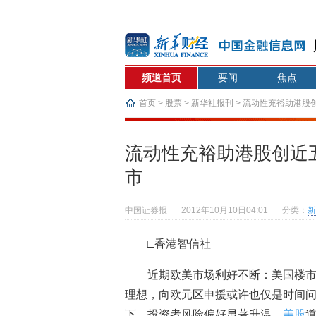
频道首页
要闻
焦点
首页
>
股票
>
新华社报刊
> 流动性充裕助港股
流动性充裕助港股创近
市
中国证券报
2012年10月10日04:01
分类：
新
□香港智信社
近期欧美市场利好不断：美国楼
理想，向欧元区申援或许也仅是时间问
下，投资者风险偏好显著升温，
美股
道