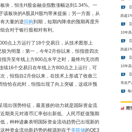
板块，恒生H股金融业指数涨幅达到1.34%。一
【
4
于该板块的A股及H股均带来提振；另一方面，从
跌超1
将有大量的逆
回购
到期，短期内降准的预期再度升
【
5
策组合对于银行股相对有利。
10年
【
6
0000点上方运行了18个交易日，从技术图形上
跌超1
征已较为明显：第一，今年2月份以来，恒指曾四次
【
7
当恒指升至年线上方800点水平之时，最终均无功而
10年
连续16个交易日在年线上方800点之上运行，可
【
8
次，恒指自2月份以来，在技术上形成了收敛三
哥农产
而恰恰在此时，恒指出现了向上突破，这或许预
每
9
呈现出强势特征，最直接的动力就是国际资金流
周
。近期美元对港币汇率创出新低、人民币贬值预期
新低，种种迹象表明国际资金流动趋势已出现新的
而这种资金流动新趋势的根源则在于
美联储
的QE3