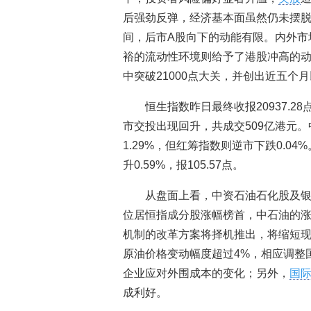
后强劲反弹，经济基本面虽然仍未摆
间，后市A股向下的动能有限。内外市
裕的流动性环境则给予了港股冲高的动
中突破21000点大关，并创出近五个
恒生指数昨日最终收报20937.28
市交投出现回升，共成交509亿港元
1.29%，但红筹指数则逆市下跌0.0
升0.59%，报105.57点。
从盘面上看，中资石油石化股及银
位居恒指成分股涨幅榜首，中石油的涨
机制的改革方案将择机推出，将缩短现
原油价格变动幅度超过4%，相应调整
企业应对外围成本的变化；另外，
国
成利好。