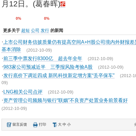
月12日。(葛春晖)
0%
0%
更多关于
超短
公司
发行
的新闻
·
上市公司财务信披质量仍有提高空间A+H股公司境内外财报差
基本消除
(2012-10-09)
·
前三季中票发行8300亿 超去年全年
(2012-10-09)
·
983家公司预减近半 三季报风险考验A股
(2012-10-09)
·
发行底价下调近四成 新民科技新定增方案“丢卒保车”
(2012-1
09)
·
LNG相关公司点评
(2012-10-09)
·
资产管理公司频频与银行“联姻”不良资产处置业务前景看好
(2012-10-09)
留言反馈
打印
大
中
小