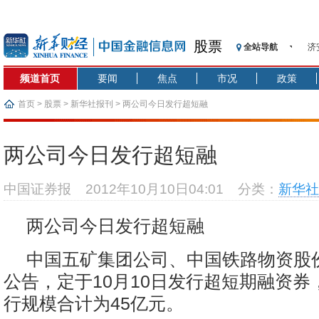
股票
全站导航
济
【
频道首页
要闻
焦点
市况
政策
记
【
首页
>
股票
>
新华社报刊
> 两公司今日发行超短融
济
【
两公司今日发行超短融
在
央
中国证券报
2012年10月10日04:01
分类：
新华社
基
沥
两公司今日发行超短融
恒
中国五矿集团公司、中国铁路物资股
公告，定于10月10日发行超短期融资券
行规模合计为45亿元。