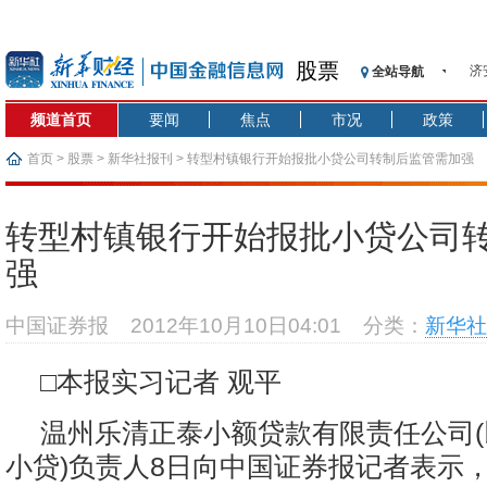
济
股票
全站导航
【
记
频道首页
要闻
焦点
市况
政策
【
济
首页
>
股票
>
新华社报刊
> 转型村镇银行开始报批小贷公司转制后监管需加强
【
在
转型村镇银行开始报批小贷公司
央
强
基
沥
中国证券报
2012年10月10日04:01
分类：
新华社
恒
济
□本报实习记者 观平
温州乐清正泰小额贷款有限责任公司
小贷)负责人8日向中国证券报记者表示