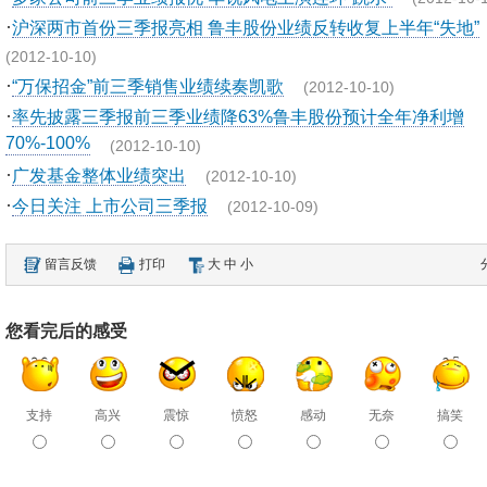
·
沪深两市首份三季报亮相 鲁丰股份业绩反转收复上半年“失地”
(2012-10-10)
·
“万保招金”前三季销售业绩续奏凯歌
(2012-10-10)
·
率先披露三季报前三季业绩降63%鲁丰股份预计全年净利增
70%-100%
(2012-10-10)
·
广发基金整体业绩突出
(2012-10-10)
·
今日关注 上市公司三季报
(2012-10-09)
留言反馈
打印
大
中
小
您看完后的感受
支持
高兴
震惊
愤怒
感动
无奈
搞笑