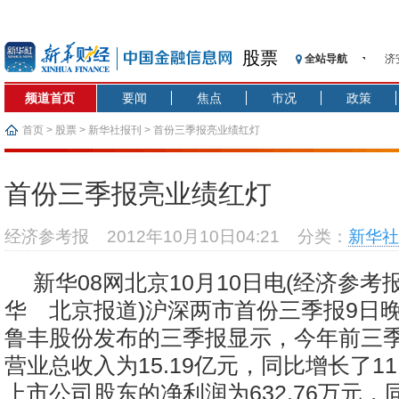
股票
济
全站导航
【
频道首页
要闻
焦点
市况
政策
记
【
首页
>
股票
>
新华社报刊
> 首份三季报亮业绩红灯
济
【
首份三季报亮业绩红灯
在
央
经济参考报
2012年10月10日04:21
分类：
新华社
基
沥
新华08网北京10月10日电(经济参
恒
华 北京报道)沪深两市首份三季报9日
济
鲁丰股份发布的三季报显示，今年前三
营业总收入为15.19亿元，同比增长了11
上市公司股东的净利润为632.76万元