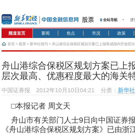
股票
济
全站导航
【
频道首页
要闻
焦点
市况
政策
记
【
首页
>
股票
>
新华社报刊
> 舟山港综合保税区规划方案已上报将成国内开放层
济
管区
【
舟山港综合保税区规划方案已上
在
层次最高、优惠程度最大的海关
央
基
中国证券报
2012年10月10日04:21
分类：
新华社
沥
恒
□本报记者 周文天
济
舟山市有关部门人士9日向中国证券
《舟山港综合保税区规划方案》已由浙