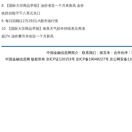
【国际大宗商品早报】油价涨至一个月来新高 金价
收跌但险守千八美元关口
每日回顾(12月29日):A股市场行情
【国际大宗商品早报】南美天气炒作持续美豆再涨
超2% 油价攀升并创近一个月新高
中国金融信息网简介
┊
联系我们
┊
留言本
┊
合作伙伴
┊
中国金融信息网
版权所有
京ICP证120153号
京ICP备19048227号 京公网安备11