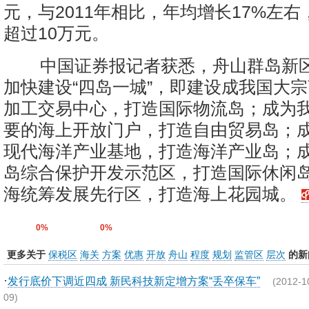
元，与2011年相比，年均增长17%左
超过10万元。
中国证券报记者获悉，舟山群岛新
加快建设“四岛一城”，即建设成我国大
加工交易中心，打造国际物流岛；成为
要的海上开放门户，打造自由贸易岛；
现代海洋产业基地，打造海洋产业岛；
岛综合保护开发示范区，打造国际休闲
海统筹发展先行区，打造海上花园城。
0%
0%
更多关于
保税区
海关
方案
优惠
开放
舟山
程度
规划
监管区
层次
的新
·
发行底价下调近四成 新民科技新定增方案“丢卒保车”
(2012-1
09)