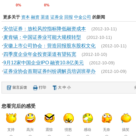
0%
0%
更多关于
资本
融资
渠道
证券业
回报
中金公司
的新闻
·
安信证券：放松风控指标降低融资成本
(2012-10-11)
·
麦肯锡：中国证券业可能大规模转型
(2012-10-11)
·
安徽上市公司协会：营造回报股东股权文化
(2012-10-11)
·
四季度企业年金投资渠道有望拓宽
(2012-10-10)
·
9月12家中国企业IPO 融资10.8亿美元
(2012-10-09)
·
证券业协会首期证券纠纷调解员培训班举办
(2012-10-09)
留言反馈
打印
大
中
小
您看完后的感受
支持
高兴
震惊
愤怒
感动
无奈
搞笑