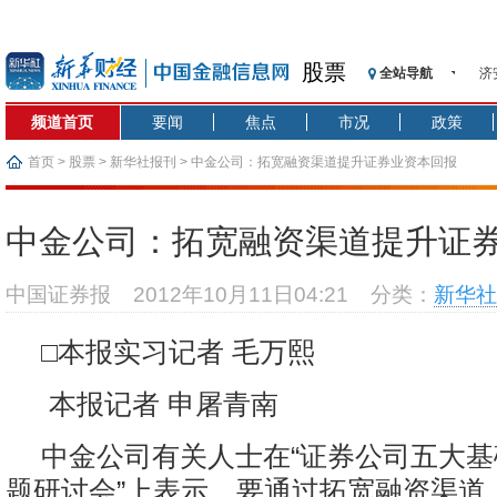
股票
全站导航
济
【
频道首页
要闻
焦点
市况
政策
记
【
首页
>
股票
>
新华社报刊
> 中金公司：拓宽融资渠道提升证券业资本回报
济
【
中金公司：拓宽融资渠道提升证
在
央
中国证券报
2012年10月11日04:21
分类：
新华社
基
沥
□本报实习记者 毛万熙
恒
本报记者 申屠青南
中金公司有关人士在“证券公司五大
题研讨会”上表示，要通过拓宽融资渠道