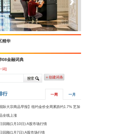
‹
›
菲律宾：防疫降级
区精华
华08金融词典
一词]
＋创建词条
排行
一周
一月
国际大宗商品早报】纽约金价全周累跌约1.7% 芝加
品全线上涨
日回顾(1月10日):A股市场行情
日回顾(1月7日):A股市场行情