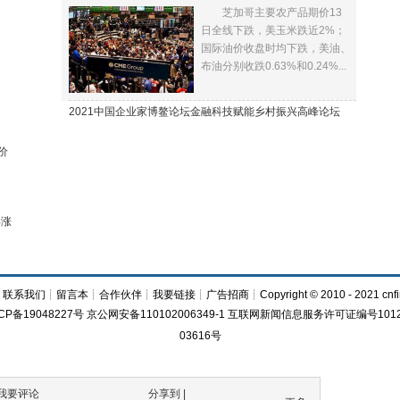
芝加哥主要农产品期价13
下跌
日全线下跌，美玉米跌近2%；
国际油价收盘时均下跌，美油、
布油分别收跌0.63%和0.24%...
2021中国企业家博鳌论坛金融科技赋能乡村振兴高峰论坛
价
再涨
┊
联系我们
┊
留言本
┊
合作伙伴
┊
我要链接
┊
广告招商
┊Copyright © 2010 - 2021 cnfi
CP备19048227号 京公网安备110102006349-1 互联网新闻信息服务许可证编号1012
03616号
我要评论
分享到 |