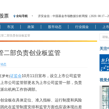
股票
全站导航
济安金信：中国基金市场数据分析周报（2020. 08.17—2020
【见·闻】疫情下，新加坡旅游业步履维艰
市况
政策
股市动态
行业掘金
上
记者手记：疫情下的香港零售业如何浴火重生？
【见·闻】疫情下一家香港传统零售商的转型突围之旅
监管二部负责创业板监管
济安金信：中国基金市场数据分析周报（2020. 07.27—2020
【新华财经调查】同业存单、结构性存款玩起“跷跷板”
关注
管二部负责创业板监管
在“隐秘的角落”
央行公开市场净投放300亿元 短端资金利率明显下行
市动态
基本面及股市双轮冲击 债市回调十年期债表现最弱
沥青期货连续两日涨逾3% 沪银及两粕涨势喜人
证监会
10月11日宣布，设立上市公司监管
王梦奇)
恒生聚源：北斗收官之星发射成功，全产业链解析
视觉
原上市公司监管部更名为上市公司监管一部，负责
销派出机构工作协调部。
于创业板在具体定位、准入指标、运行制度和风险
，因此在监管制度安排和监管方面也应该体现出差