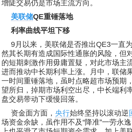
增陡交易仍是市场主流方向。
美联储
QE重锤落地
利率曲线平坦下移
9月以来，美联储是否推出QE3一直
然其长期有造成国际性通胀的风险，但
的短期刺激作用毋庸置疑，对此市场主
进而推动中长期利率上涨。月中，联储果
一时间重锤落地，虽时点略超市场预期
望所归，掉期市场利空出尽，中长端利
盘交易带动下缓慢回落。
资金面方面，
央行
始终坚持以滚动逆
场资金余缺，虽作用不及“降准”一劳永
上也平滑了市场短期资金需求，加上美联