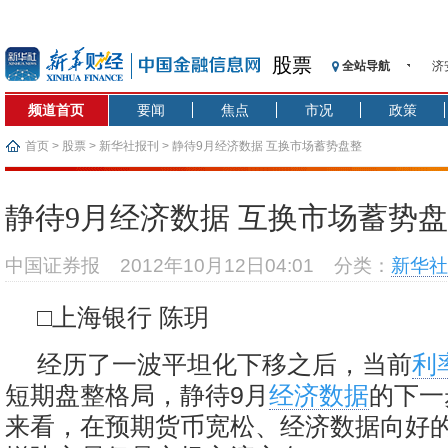
股票
全站导航
济
【
频道首页
要闻
焦点
市况
政策
记
【
首页
>
股票
>
新华社报刊
> 静待9月经济数据 互换市场蓄势盘整
济
【
静待9月经济数据 互换市场蓄势
在
央
中国证券报
2012年10月12日04:01
分类：
新华社
基
沥
□上海银行 陈玥
恒
经历了一波平坦化下移之后，当前
利
短期盘整格局，静待9月
经济数据
的下一
来看，在预期货币宽松、经济数据向好