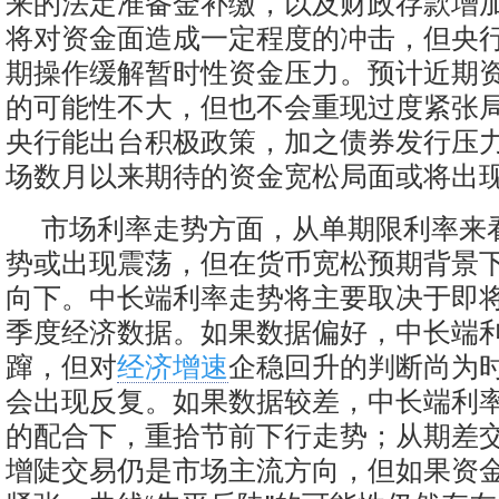
来的法定准备金补缴，以及财政存款增
将对资金面造成一定程度的冲击，但央
期操作缓解暂时性资金压力。预计近期
的可能性不大，但也不会重现过度紧张
央行能出台积极政策，加之债券发行压
场数月以来期待的资金宽松局面或将出
市场利率走势方面，从单期限利率来
势或出现震荡，但在货币宽松预期背景
向下。中长端利率走势将主要取决于即
季度经济数据。如果数据偏好，中长端
蹿，但对
经济增速
企稳回升的判断尚为
会出现反复。如果数据较差，中长端利
的配合下，重拾节前下行走势；从期差
增陡交易仍是市场主流方向，但如果资