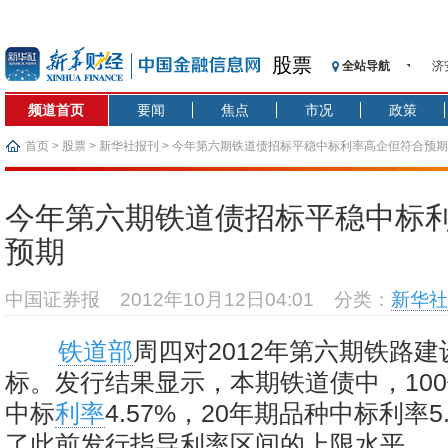
股票
全站导航
济
【
频道首页
要闻
焦点
市况
政策
记
【
首页
>
股票
>
新华社报刊
> 今年第六期铁道债招标平稳中标利率高企但符合预期
济
【
今年第六期铁道债招标平稳中标
在
预期
央
基
中国证券报
2012年10月12日04:01
分类：
新华社
沥
恒
铁道部
周四对2012年第六期铁路
标。发行结果显示，本期铁道债中，100
中标
利率
4.57%，20年期品种中标利率5
了此前发行指导利率区间的上限水平。