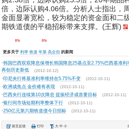
倍，边际认购4.06倍。分析人士指出，
金面显著宽松，较为稳定的资金面和二
期铁道债的平稳招标带来支撑。(王辉)
0%
0%
更多关于
利率
铁道
年第
高企但
的新闻
·
韩国巴西双双降息保增长韩国降息25基点至2.75%巴西基准利
再创历史新低
(2012-10-12)
·
印尼央行将基准利率维持在5.75%不变
(2012-10-11)
·
欧洲成焦点 金价难有表现
(2012-10-11)
·
巴西央行连续第10次降息 提振经济成首要目标
(2012-10-11)
·
银行间市场短期利率整体下行
(2012-10-11)
·
250亿元第六期铁道债今日招标
(2012-10-11)
留言反馈
打印
大
中
小