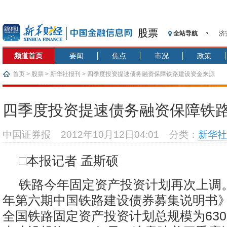
股票
济
全站导航
【
频道首页
要闻
焦点
市况
政策
记
【
首页
>
股票
>
新华社报刊
> 四季度投资提速债务融资保障铁路建设资金来源
济
【
四季度投资提速债务融资保障铁
在
央
中国证券报
2012年10月12日04:01
分类：
新华社
基
沥
□本报记者 孟斯硕
恒
济
铁路今年固定资产投资计划再次上调。
年第六期中国铁路建设债券募集说明书》显
全国铁路固定资产投资计划总规模为630