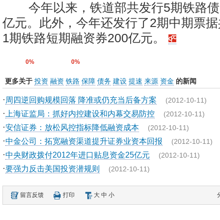
今年以来，铁道部共发行5期铁路债券
亿元。此外，今年还发行了2期中期票据共
1期铁路短期融资券200亿元。
0%
0%
更多关于
投资
融资
铁路
保障
债务
建设
提速
来源
资金
的新闻
·
周四逆回购规模回落 降准或仍充当后备方案
(2012-10-11)
·
上海证监局：抓好内控建设和内幕交易防控
(2012-10-11)
·
安信证券：放松风控指标降低融资成本
(2012-10-11)
·
中金公司：拓宽融资渠道提升证券业资本回报
(2012-10-11)
·
中央财政拨付2012年进口贴息资金25亿元
(2012-10-11)
·
要强力反击美国投资潜规则
(2012-10-11)
留言反馈
打印
大
中
小