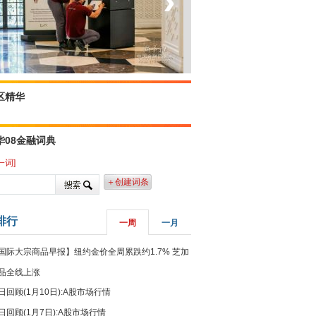
‹
›
坐上火车看老挝
区精华
华08金融词典
一词]
＋创建词条
排行
一周
一月
国际大宗商品早报】纽约金价全周累跌约1.7% 芝加
品全线上涨
日回顾(1月10日):A股市场行情
日回顾(1月7日):A股市场行情