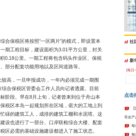
综合保税区将按照“一区两片”的模式，即设置本
社
一期工程目标，建设面积为3.01平方公里，封关
面积0.18公里。一期工程将包含码头作业区、保税
新
区、部分配套功能用地以及区间道路等。
[每日
比较高，一旦申报成功，一年内必须完成一期围
市综合保税区管委会工作人员向记者透露。目前
点击
标阶段。早在8月上旬，记者曾来到位于舟山本
合保税区本岛一起规划所在区域，偌大的工地上到
【
1
、忙碌的建筑工人，成排的建筑工棚和水泥塔。这
哥农产
路建设也进行了一部分。口岸联检综合大楼、配套
每
2
保税区必需的基础设施建设都进入了施工状态。
每
3