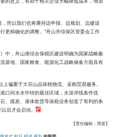
重要的意义，有助于相关企业大幅降低成本，增加
错，所以我们也将秉持边申报、边规划、边建设
行更精确化的调整。”舟山市综保区管委会工作
划》中，舟山港综合保税区建设明确为国家战略极
物流基地、国家粮食、能源化工战略储备方面具有
定位上偏重于大宗山品保税物流、采购贸易服务。
亚港口间水水中转的最佳区域，水深岸线条件优
矿石、煤炭、液体散货等保税业务创造了有利的条
年以后才会启动。
【责任编辑：周发】
爆发式
时日
经济
规划
的新闻