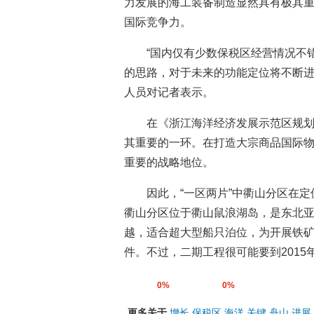
力发展的海工装备制造显然具有极其
国际竞争力。
“国内仅有少数保税区经营情况不
的思路，对于未来的功能定位将不断进
人员对记者表示。
在《浙江海洋经济发展示范区规
其重要的一环。在打造大宗商品国际
重要的战略地位。
因此，“一区两片”中衢山分区在
衢山分区位于衢山鼠浪湖岛，是东北
越，适合超大型船只泊位，为开展铁
件。不过，二期工程很可能要到2015
0%
0%
更多关于
增长
保税区
海洋
关键
舟山
进展