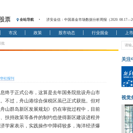
股票
全站导航
济安金信：中国基金市场数据分析周报（2020. 08.17—2020
【见·闻】疫情下，新加坡旅游业步履维艰
市况
政策
股市动态
行业掘金
上
记者手记：疫情下的香港零售业如何浴火重生？
【见·闻】疫情下一家香港传统零售商的转型突围之旅
获批
济安金信：中国基金市场数据分析周报（2020. 07.27—2020
【新华财经调查】同业存单、结构性存款玩起“跷跷板”
关注
在“隐秘的角落”
央行公开市场净投放300亿元 短端资金利率明显下行
华社报刊
基本面及股市双轮冲击 债市回调十年期债表现最弱
沥青期货连续两日涨逾3% 沪银及两粕涨势喜人
消息终于正式公布，这算是去年国务院批设舟山市
恒生聚源：北斗收官之星发射成功，全产业链解析
视觉
展。不过，舟山港综合保税区虽已正式获批。但对
江舟山群岛新区发展规划》仍在审批过程中，目前
金、扶持政策等条件的制约也使得新区建设进程并
经济学家表示，实践操作中障碍较多，海洋经济爆