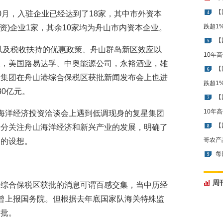
【
0月，入驻企业已经达到了18家，其中市外资本
4
跌超1
资)企业1家，其余10家均为舟山市内资本企业。
【
5
”以及税收扶持的优惠政策、舟山群岛新区效应以
10年
天，美国路易达孚、中奥能源公司，永裕酒业，雄
【
6
司集团在舟山港综合保税区获批新闻发布会上也进
跌超1
0亿元。
【
7
10年
海洋经济投资洽谈会上遇到低调现身的复星集团
【
十分关注舟山海洋经济和新兴产业的发展，明确了
8
哥农产
中的设想。
每
9
周
港综合保税区获批的消息可谓百感交集，当中历经
曾上报国务院。但根据去年底国家队海关特殊监
审批。