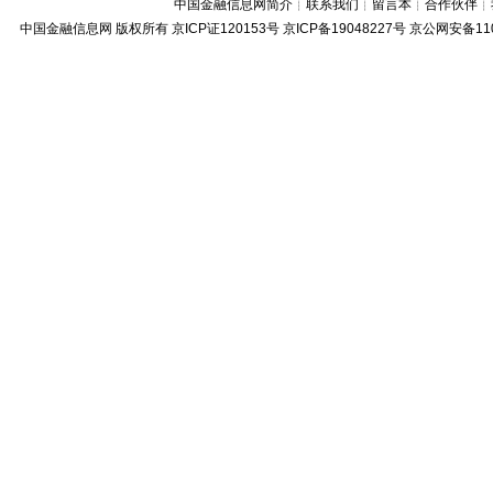
中国金融信息网简介
┊
联系我们
┊
留言本
┊
合作伙伴
┊
中国金融信息网
版权所有
京ICP证120153号
京ICP备19048227号 京公网安备11