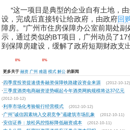
“这一项目是典型的企业自有土地，
设，完成后直接转让给政府，由政府
回
障房。”广州市住房保障办公室前期处副
示，通过类似的BT项目，广州动员了1
到保障房建设，缓解了政府短期财政支
0%
0%
更多关于
融资
广州
难题
模式
解公
的新闻
·
四季度投资提速债务融资保障铁路建设资金来源
(2012-10-12
·
三季度酒类电商融资逆势崛起今年酒类网购规模将达37亿元
(2012-10-12)
·
利率市场化考验银行经营模式
(2012-10-12)
·
广州"诚信因素纳入交易竞争"遏建筑市场乱象
(2012-10-11)
·
安信证券：放松风控指标降低融资成本
(2012-10-11)