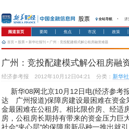
股票
全站导航
济
【
频道首页
要闻
焦点
市况
政策
记
【
首页
>
股票
>
新华社报刊
> 广州：竞投配建模式解公租房融资难题
济
【
广州：竞投配建模式解公租房融
在
央
经济参考报
2012年10月12日04:21
分类：
新华社
基
沥
新华08网北京10月12日电(经济参
恒
达 广州报道)保障房建设最困难在资金
金最困难在公租房。相比限价房、经适
房，公租房长期持有带来的资金压力巨
社会“夹心层”的保障房新品种一推出就