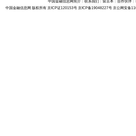
中国金融信息网简介
┊
联系我们
┊
留言本
┊
合作伙伴
┊
中国金融信息网
版权所有
京ICP证120153号
京ICP备19048227号 京公网安备11