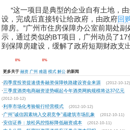
“这一项目是典型的企业自有土地，
设，完成后直接转让给政府，由政府
回
障房。”广州市住房保障办公室前期处副
示，通过类似的BT项目，广州动员了1
到保障房建设，缓解了政府短期财政支
0%
0%
更多关于
融资
广州
难题
模式
解公
的新闻
·
四季度投资提速债务融资保障铁路建设资金来源
(2012-10-12
·
三季度酒类电商融资逆势崛起今年酒类网购规模将达37亿元
(2012-10-12)
·
利率市场化考验银行经营模式
(2012-10-12)
·
广州"诚信因素纳入交易竞争"遏建筑市场乱象
(2012-10-11)
·
安信证券：放松风控指标降低融资成本
(2012-10-11)