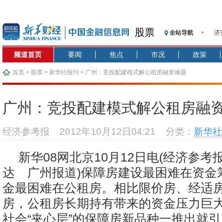
股票
全站导航
济
【
频道首页
要闻
焦点
市况
政策
记
【
首页
>
股票
>
新华社报刊
> 广州：竞投配建模式解公租房融资难题
济
【
广州：竞投配建模式解公租房融
在
央
经济参考报
2012年10月12日04:21
分类：
新华社
基
沥
新华08网北京10月12日电(经济参
恒
达 广州报道)保障房建设最困难在资金
金最困难在公租房。相比限价房、经适
房，公租房长期持有带来的资金压力巨
社会“夹心层”的保障房新品种一推出就