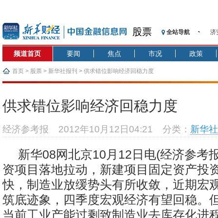
股票
全站导航
济
【
频道首页
要闻
焦点
市况
政策
记
【
首页
>
股票
>
新华社报刊
> 供求错位影响经济回稳力度
济
【
供求错位影响经济回稳力度
在
央
经济参考报
2012年10月12日04:21
分类：
新华社
基
沥
新华08网北京10月12日电(经济参考
恒
资项目落地拉动，新建项目固定资产投
快，制造业放缓势头有所收敛，近期宏
筑底迹象，四季度宏观经济有望回稳。
当前工业产能过剩致制造业去库存化进