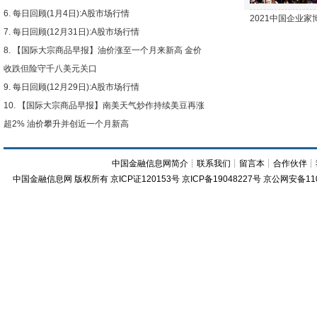
每日回顾(1月4日):A股市场行情
2021中国企业
每日回顾(12月31日):A股市场行情
【国际大宗商品早报】油价涨至一个月来新高 金价
收跌但险守千八美元关口
每日回顾(12月29日):A股市场行情
【国际大宗商品早报】南美天气炒作持续美豆再涨
超2% 油价攀升并创近一个月新高
中国金融信息网简介
┊
联系我们
┊
留言本
┊
合作伙伴
┊
中国金融信息网
版权所有
京ICP证120153号
京ICP备19048227号 京公网安备11