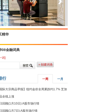
‹
›
菲律宾：防疫降级
区精华
华08金融词典
一词]
＋创建词条
排行
一周
一月
国际大宗商品早报】纽约金价全周累跌约1.7% 芝加
品全线上涨
日回顾(1月10日):A股市场行情
日回顾(1月7日):A股市场行情