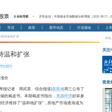
股票
全站导航
济安金信：中国基金市场数据分析周报（2020. 08.17—2020
【见·闻】疫情下，新加坡旅游业步履维艰
市况
政策
股市动态
行业掘金
上
记者手记：疫情下的香港零售业如何浴火重生？
【见·闻】疫情下一家香港传统零售商的转型突围之旅
济维持温和扩张
济安金信：中国基金市场数据分析周报（2020. 07.27—2020
【新华财经调查】同业存单、结构性存款玩起“跷跷板”
关注
持温和扩张
在“隐秘的角落”
央行公开市场净投放300亿元 短端资金利率明显下行
华社报刊
基本面及股市双轮冲击 债市回调十年期债表现最弱
沥青期货连续两日涨逾3% 沪银及两粕涨势喜人
品涨价
恒生聚源：北斗收官之星发射成功，全产业链解析
视觉
参考报记者 周武英 综合报道)
美联储
周三公布了
联储的褐皮书。本期褐皮书指出，
美国经济
好坏参
国经济维持了“温和地扩张”，房地产市场逐渐成为
暖。