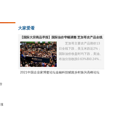
大家爱看
【国际大宗商品早报】国际油价窄幅调整 芝加哥农产品全线
芝加哥主要农产品期价13
下跌
日全线下跌，美玉米跌近2%；
国际油价收盘时均下跌，美油、
布油分别收跌0.63%和0.24%...
2021中国企业家博鳌论坛金融科技赋能乡村振兴高峰论坛
价
再涨