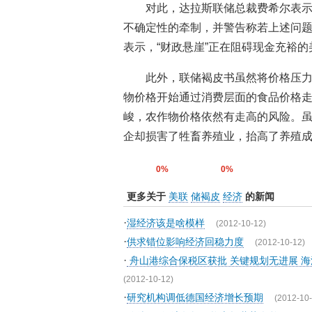
对此，达拉斯联储总裁费希尔表
不确定性的牵制，并警告称若上述问
表示，“财政悬崖”正在阻碍现金充裕
此外，联储褐皮书虽然将价格压力
物价格开始通过消费层面的食品价格走
峻，农作物价格依然有走高的风险。
企却损害了牲畜养殖业，抬高了养殖
0%
0%
更多关于
美联
储褐皮
经济
的新闻
·
湿经济该是啥模样
(2012-10-12)
·
供求错位影响经济回稳力度
(2012-10-12)
·
舟山港综合保税区获批 关键规划无进展 
(2012-10-12)
·
研究机构调低德国经济增长预期
(2012-10-