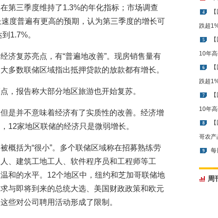
在第三季度维持了1.3%的年化指标；市场调查
【
4
长速度普遍有更高的预期，认为第三季度的增长可
跌超1
到1.7%。
【
5
10年
经济复苏亮点，有“普遍地改善”。现房销售量有
【
6
；大多数联储区域指出抵押贷款的放款都有增长。
跌超1
亮点，报告称大部分地区旅游也开始复苏。
【
7
10年
，但是并不意味着经济有了实质性的改善。经济增
【
8
，12家地区联储的经济只是微弱增长。
哥农产
被概括为“很小”。多个联储区域称在招募熟练劳
每
9
工人、建筑工地工人、软件程序员和工程师等工
温和的水平。12个地区中，纽约和芝加哥联储地
周
需求与即将到来的总统大选、美国财政政策和欧元
，这些对公司聘用活动形成了限制。