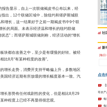
域的报告显示，自上一次联储褐皮书公布以来，经
告指出，12个联储区域中，除纽约和堪萨斯城联
温和增长，这一结果好于之前一期褐皮书中9个联
济增长的局面。未表示经济温和增长的纽约联储
社
稳状态”；而堪萨斯城联储则称，经济活动的“增长
新
数板块都在改善之中，至少是有缓慢的好转。被经
[每日
相比8月“有某种程度的改善”。
强的增长走势，消费开支持平略偏上升，多数地区
点击
与美国经济近期有所放缓的增长幅度基本一致。汽
【
1
哥农产
增长形势有任何戏剧性的变化，但是相比8月29
每
2
调某种程度上已经不再显得很悲观。
每
3