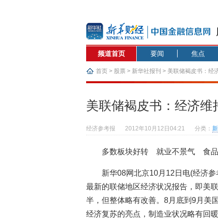
频道首页
要闻
焦点
首页
>
股票
>
新华社报刊
> 美联储褐皮书：经
美联储褐皮书：经济维
经济参考报
2012年10月12日04:21
分类：
新
多数板块好转 就业不景气 食
新华08网北京10月12日电(经济
最新的联储地区经济状况报告，即美
半，但整体略有改善。8月底到9月美
经济复苏的亮点，制造业状况略有回