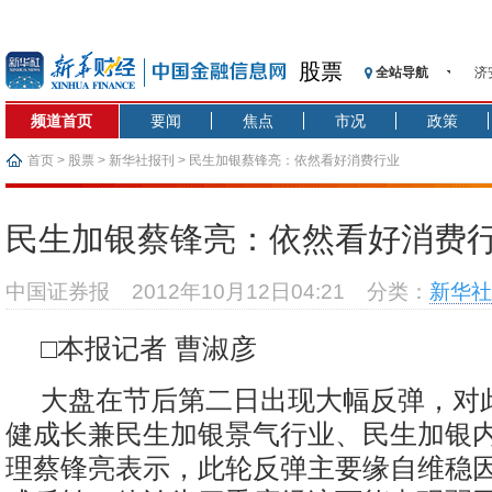
股票
全站导航
济
【
频道首页
要闻
焦点
市况
政策
记
【
首页
>
股票
>
新华社报刊
> 民生加银蔡锋亮：依然看好消费行业
济
【
民生加银蔡锋亮：依然看好消费
在
央
中国证券报
2012年10月12日04:21
分类：
新华社
基
沥
□本报记者 曹淑彦
恒
大盘在节后第二日出现大幅反弹，对
健成长兼民生加银景气行业、民生加银
理蔡锋亮表示，此轮反弹主要缘自维稳