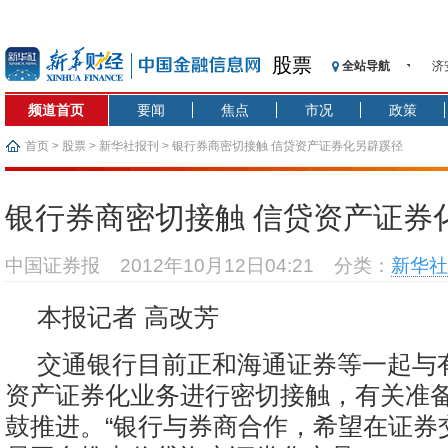
济
股票
全站导航
【
记
频道首页
要闻
焦点
市况
政策
【
济
首页
>
股票
>
新华社报刊
> 银行券商密切接触 信贷资产证券化另辟蹊径
【
在
银行券商密切接触 信贷资产证券
央
基
中国证券报
2012年10月12日04:21
分类：
新华社
沥
恒
本报记者 高改芳
济
交通银行目前正和海通证券等一起与
资产证券化业务进行密切接触，有关准
鼓推进。“银行与券商合作，希望在证券