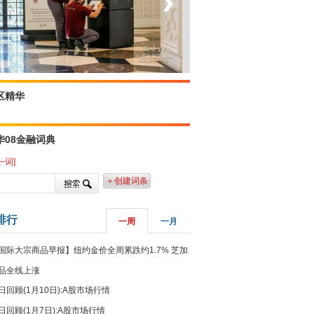
‹
›
菲律宾：防疫降级
区精华
华08金融词典
一词]
＋创建词条
排行
一周
一月
国际大宗商品早报】纽约金价全周累跌约1.7% 芝加
品全线上涨
日回顾(1月10日):A股市场行情
日回顾(1月7日):A股市场行情