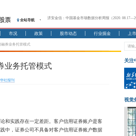
济安金信：中国基金市场数据分析周报（2020. 08.17—2020
股票
全站导航
【见·闻】疫情下，新加坡旅游业步履维艰
记者手记：疫情下的香港零售业如何浴火重生？
市况
政策
股市动态
行业掘金
上
【见·闻】疫情下一家香港传统零售商的转型突围之旅
济安金信：中国基金市场数据分析周报（2020. 07.27—2020
资融券业务托管模式
【新华财经调查】同业存单、结构性存款玩起“跷跷板”
在“隐秘的角落”
关注
券业务托管模式
央行公开市场净投放300亿元 短端资金利率明显下行
基本面及股市双轮冲击 债市回调十年期债表现最弱
华社报刊
沥青期货连续两日涨逾3% 沪银及两粕涨势喜人
恒生聚源：北斗收官之星发射成功，全产业链解析
济安金信：中国基金市场数据分析周报（2020. 08.17—2020
视觉
理论和实践存在一定差距。客户信用证券账户是客
实践中，证券公司不具备对客户信用证券账户数据