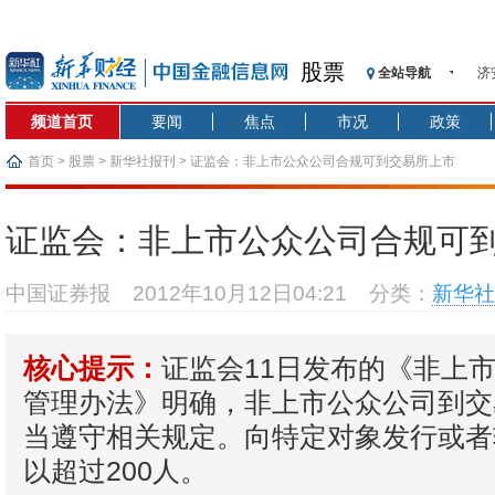
股票
全站导航
济
【
频道首页
要闻
焦点
市况
政策
记
【
首页
>
股票
>
新华社报刊
> 证监会：非上市公众公司合规可到交易所上市
济
【
证监会：非上市公众公司合规可
在
央
中国证券报
2012年10月12日04:21
分类：
新华社
基
沥
证监会11日发布的《非上
恒
核心提示：
管理办法》明确，非上市公众公司到交
当遵守相关规定。向特定对象发行或者
以超过200人。