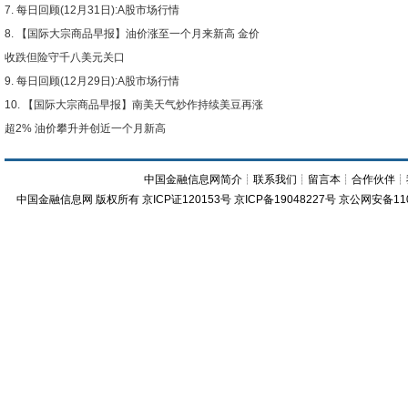
每日回顾(12月31日):A股市场行情
【国际大宗商品早报】油价涨至一个月来新高 金价
收跌但险守千八美元关口
每日回顾(12月29日):A股市场行情
【国际大宗商品早报】南美天气炒作持续美豆再涨
超2% 油价攀升并创近一个月新高
中国金融信息网简介
┊
联系我们
┊
留言本
┊
合作伙伴
┊
中国金融信息网
版权所有
京ICP证120153号
京ICP备19048227号 京公网安备11