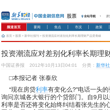
股票
全站导航
济
【
频道首页
要闻
焦点
市况
政策
记
【
首页
>
股票
>
新华社报刊
> 投资潮流应对差别化利率长期理财产品受青睐
济
【
投资潮流应对差别化利率长期理
在
央
中国证券报
2012年10月13日04:01
分类：
新华社
基
沥
□本报记者 张泰欣
恒
“现在房贷
利率
有变化么?”电话一头
询问京城各大银行的个贷部门。自9月以
利率是否还将变化始终纠结着张先生的