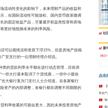
市场流动性变化的影响下，未来理财产品的收益和
表示，在国际流动性可能放松、国内货币政策微调
较长的固定收益产品，尽量避开权益类投资和房地
品将更好地抵御未来的利率风险。
社
新
套的话可以视情况和资质下浮15%，但是房地产按揭
[每日
行广安支行的一位理财经理介绍说。
种类的贷款利率水平都在进行动态管理，目前房
“一些大行基本取消了个贷优惠，一些中小股份
点击
”光大银行复兴门支行人士介绍道。在各家银行
【
1
风险资产的内部调整，各银行都在调整不同期限的
哥农产
配。
每
2
房贷利率收紧的可能会更大，因此未来投资房地产
每
3