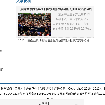
大家爱看
【国际大宗商品早报】国际油价窄幅调整 芝加哥农产品全线
芝加哥主要农产品期价13
下跌
日全线下跌，美玉米跌近2%；
国际油价收盘时均下跌，美油、
布油分别收跌0.63%和0.24%...
2021中国企业家博鳌论坛金融科技赋能乡村振兴高峰论坛
价
再涨
┊
联系我们
┊
留言本
┊
合作伙伴
┊
我要链接
┊
广告招商
┊Copyright © 2010 - 2021 cnfi
CP备19048227号 京公网安备110102006349-1 互联网新闻信息服务许可证编号1012
03616号
分享到 |