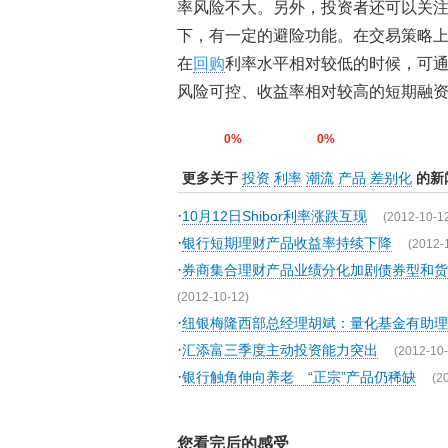
率风险不大。另外，投资者还可以关注S
下，有一定的避险功能。在交易策略
在
回购
利率水平相对较低的时候，可
风险可控、收益率相对较高的短期融
0%
0%
更多关于
投资
利率
潮流
产品
差别化
的新
·
10月12日Shibor利率涨跌互现
(2012-10-1
·
银行短期理财产品收益率持续下降
(2012-
·
券商集合理财产品业绩分化加剧债券型和货
(2012-10-12)
·
纽银梅隆西部总经理胡斌：量化基金有助理
·
汇添富三季度主动投资能力突出
(2012-10-
·
银行触角伸向养老 “正宗”产品仍稀缺
(2
您看完后的感受