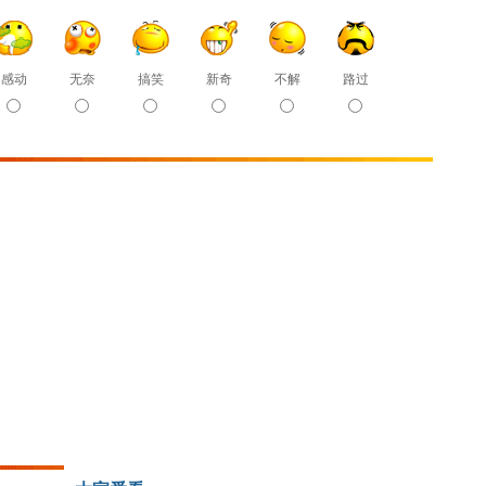
感动
无奈
搞笑
新奇
不解
路过