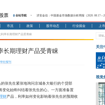
股票
全站导航
济安金信：中国基金市场数据分析周报（2020. 08.17—2020
【见·闻】疫情下，新加坡旅游业步履维艰
市况
政策
股市动态
行业掘金
上
记者手记：疫情下的香港零售业如何浴火重生？
【见·闻】疫情下一家香港传统零售商的转型突围之旅
化利率长期理财产品受青睐
济安金信：中国基金市场数据分析周报（2020. 07.27—2020
【新华财经调查】同业存单、结构性存款玩起“跷跷板”
关注
率长期理财产品受青睐
在“隐秘的角落”
央行公开市场净投放300亿元 短端资金利率明显下行
华社报刊
基本面及股市双轮冲击 债市回调十年期债表现最弱
沥青期货连续两日涨逾3% 沪银及两粕涨势喜人
恒生聚源：北斗收官之星发射成功，全产业链解析
视觉
一头的张先生紧张地询问京城各大银行的个贷部
将变化始终纠结着张先生的心。一方面准备置
理财
产品，利率如何变化影响着张先生的预期收