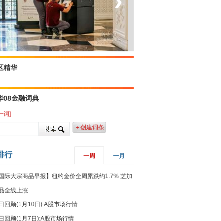
‹
›
坐上火车看老挝
区精华
华08金融词典
一词]
＋创建词条
排行
一周
一月
国际大宗商品早报】纽约金价全周累跌约1.7% 芝加
品全线上涨
日回顾(1月10日):A股市场行情
日回顾(1月7日):A股市场行情