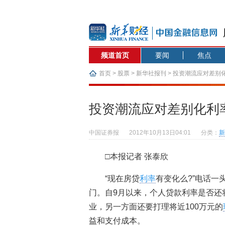
频道首页
要闻
焦点
首页
>
股票
>
新华社报刊
> 投资潮流应对差别
投资潮流应对差别化利
中国证券报
2012年10月13日04:01
分类：
新
□本报记者 张泰欣
“现在房贷
利率
有变化么?”电话
门。自9月以来，个人贷款利率是否还
业，另一方面还要打理将近100万元的
益和支付成本。