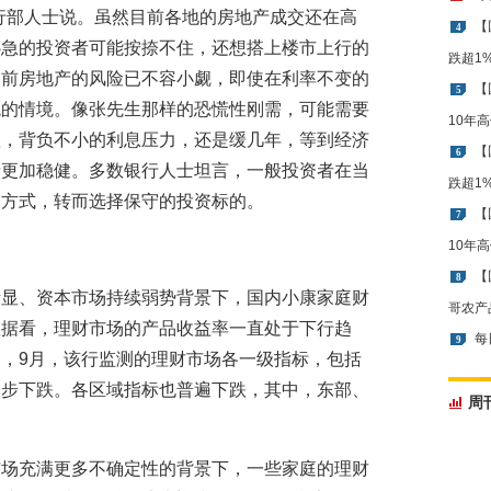
行部人士说。虽然目前各地的房地产成交还在高
【
4
心急的投资者可能按捺不住，还想搭上楼市上行的
跌超1
目前房地产的风险已不容小觑，即使在利率不变的
【
5
观的情境。像张先生那样的恐慌性刚需，可能需要
10年
款，背负不小的利息压力，还是缓几年，等到经济
【
6
者更加稳健。多数银行人士坦言，一般投资者在当
跌超1
资方式，转而选择保守的投资标的。
【
7
10年
【
8
渐显、资本市场持续弱势背景下，国内小康家庭财
哥农产
数据看，理财市场的产品收益率一直处于下行趋
每
9
，9月，该行监测的理财市场各一级指标，包括
同步下跌。各区域指标也普遍下跌，其中，东部、
周
。
市场充满更多不确定性的背景下，一些家庭的理财