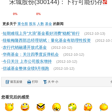
宋城股份(300144)：下行可能仍存
0%
0%
更多关于
重仓股
股东
人数
基金
的新闻
·
短期难现上升“大浪”基金看好消费“稳舵”前行
(2012-10-13)
·
纽银梅隆西部总经理胡斌：量化基金有助理性投资
(2012-10-
·
农行代销融通开放式基金
(2012-10-12)
·
华商基金：关注四季度反弹机会
(2012-10-12)
·
今日关注 上市公司股东增持
(2012-10-12)
·
信诚基金整体业绩9月领跑
(2012-10-12)
留言反馈
打印
大
中
小
您看完后的感受