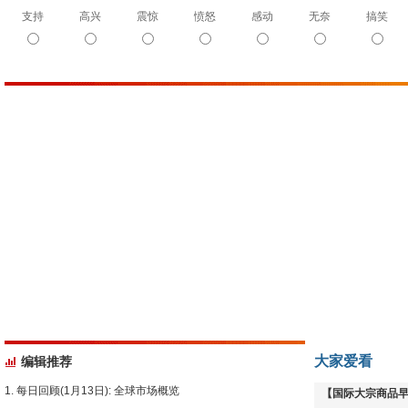
支持
高兴
震惊
愤怒
感动
无奈
搞笑
大家爱看
编辑推荐
每日回顾(1月13日): 全球市场概览
【国际大宗商品早