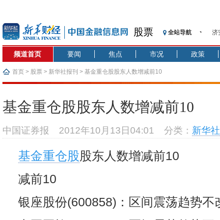
股票
全站导航
济
【
频道首页
要闻
焦点
市况
政策
记
【
首页
>
股票
>
新华社报刊
> 基金重仓股股东人数增减前10
济
【
基金重仓股股东人数增减前10
在
央
中国证券报
2012年10月13日04:01
分类：
新华社
基
沥
基金重仓股
股东人数增减前10
恒
减前10
银座股份(600858)：区间震荡趋势不