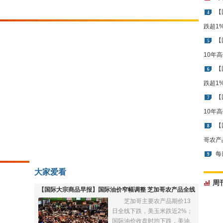
【
4
跌超1
【
5
10年
【
6
跌超1
【
7
10年
【
8
哥农产
每
9
大家爱看
周
【国际大宗商品早报】国际油价窄幅调整 芝加哥农产品全线
芝加哥主要农产品期价13
下跌
日全线下跌，美玉米跌近2%；
国际油价收盘时均下跌，美油、