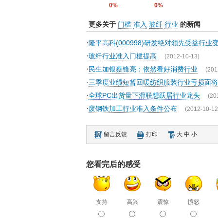
0%
0%
更多关于
门槛
准入
玻纤
行业
的新闻
·
隆平高科(000998)研发绝对领先受益行业
·
玻纤行业准入门槛提高
(2012-10-13)
·
民生加银蔡锋亮：依然看好消费行业
(201
·
三季度业绩短暂回暖纺织服装行业亏损面将
·
全球PC出货量下滑联想跃居行业龙头
(20
·
废钢铁加工行业准入条件公布
(2012-10-12
留言反馈
打印
大
中
小
您看完后的感受
支持
高兴
震惊
愤怒