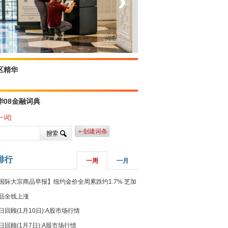
‹
›
菲律宾：防疫降级
区精华
华08金融词典
一词]
＋创建词条
排行
一周
一月
国际大宗商品早报】纽约金价全周累跌约1.7% 芝加
品全线上涨
日回顾(1月10日):A股市场行情
日回顾(1月7日):A股市场行情