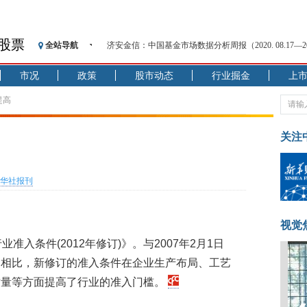
济安金信：中国基金市场数据分析周报（2020. 08.17—2020
股票
全站导航
【见·闻】疫情下，新加坡旅游业步履维艰
记者手记：疫情下的香港零售业如何浴火重生？
市况
政策
股市动态
行业掘金
上
【见·闻】疫情下一家香港传统零售商的转型突围之旅
提高
济安金信：中国基金市场数据分析周报（2020. 07.27—2020
【新华财经调查】同业存单、结构性存款玩起“跷跷板”
关注
在“隐秘的角落”
央行公开市场净投放300亿元 短端资金利率明显下行
基本面及股市双轮冲击 债市回调十年期债表现最弱
华社报刊
沥青期货连续两日涨逾3% 沪银及两粕涨势喜人
恒生聚源：北斗收官之星发射成功，全产业链解析
视觉
济安金信：中国基金市场数据分析周报（2020. 08.17—2020
准入条件(2012年修订)》。与2007年2月1日
》相比，新修订的准入条件在企业生产布局、工艺
质量等方面提高了行业的准入门槛。