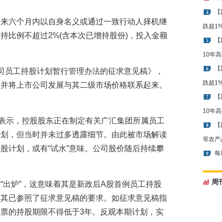
【
4
未来六个月内以自身名义或通过一致行动人择机继
跌超1
持比例不超过2%(含本次已增持股份)，投入金额
【
5
10年
【
6
司员工持股计划暂行管理办法的征求意见稿》，
跌超1
，并将上市公司发展与其二级市场价格联系起来。
【
7
10年
源表示，控股股东正在制定有关广汇集团所属员工
【
8
计划，但当时并未过多透露细节。由此被市场解读
哥农产
股计划，或有“试水”意味。公司股价随后持续攀
每
9
周
“出炉”，这意味着其是新政后A股首例员工持股
，其已参照了征求意见稿的要求。如征求意见稿指
票的持股期限不得低于3年。反观本期计划，实