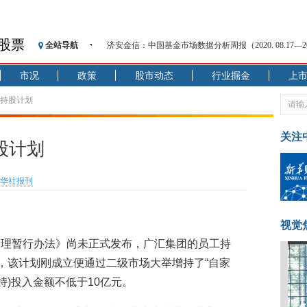
济安金信：中国基金市场数据分析周报（2020. 08.17—2020
股票
全站导航
【见·闻】疫情下，新加坡旅游业步履维艰
记者手记：疫情下的香港零售业如何浴火重生？
市况
政策
股市动态
行业掘金
上
【见·闻】疫情下一家香港传统零售商的转型突围之旅
工持股计划
济安金信：中国基金市场数据分析周报（2020. 07.27—2020
【新华财经调查】同业存单、结构性存款玩起“跷跷板”
关注
在“隐秘的角落”
股计划
央行公开市场净投放300亿元 短端资金利率明显下行
基本面及股市双轮冲击 债市回调十年期债表现最弱
华社报刊
沥青期货连续两日涨逾3% 沪银及两粕涨势喜人
恒生聚源：北斗收官之星发射成功，全产业链解析
视觉
济安金信：中国基金市场数据分析周报（2020. 08.17—2020
管理暂行办法》尚未正式发布，广汇集团的员工持
是，该计划刚成立便通过二级市场大举增持了“自家
持)投入金额不低于10亿元。