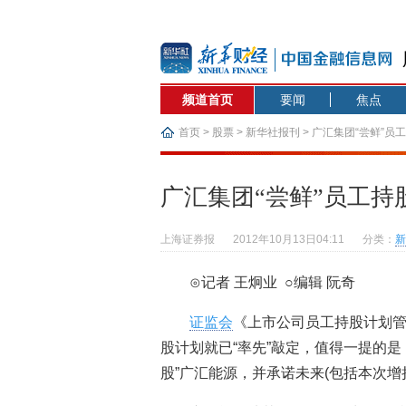
频道首页
要闻
焦点
首页
>
股票
>
新华社报刊
> 广汇集团“尝鲜”员
广汇集团“尝鲜”员工持
上海证券报
2012年10月13日04:11
分类：
新
⊙记者 王炯业 ○编辑 阮奇
证监会
《上市公司员工持股计划
股计划就已“率先”敲定，值得一提的
股”广汇能源，并承诺未来(包括本次增