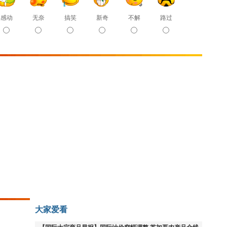
感动
无奈
搞笑
新奇
不解
路过
大家爱看