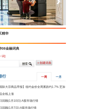
‹
›
菲律宾：防疫降级
区精华
华08金融词典
一词]
＋创建词条
排行
一周
一月
国际大宗商品早报】纽约金价全周累跌约1.7% 芝加
品全线上涨
日回顾(1月10日):A股市场行情
日回顾(1月7日):A股市场行情