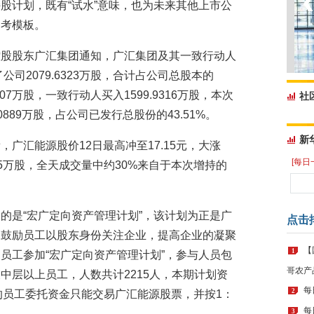
股计划，既有“试水”意味，也为未来其他上市公
参考模板。
控股股东广汇集团通知，广汇集团及其一致行动人
公司2079.6323万股，合计占公司总股本的
007万股，一致行动人买入1599.9316万股，本次
社
0889万股，占公司已发行总股份的43.51%。
新
广汇能源股价12日最高冲至17.15元，大涨
[每日
515万股，全天成交量中约30%来自于本次增持的
的是“宏广定向资产管理计划”，该计划为正是广
点击
为鼓励员工以股东身份关注企业，提高企业的凝聚
【
1
员工参加“宏广定向资产管理计划”，参与人员包
哥农产
中层以上员工，人数共计2215人，本期计划资
每
2
计划的员工委托资金只能交易广汇能源股票，并按1：
每
3