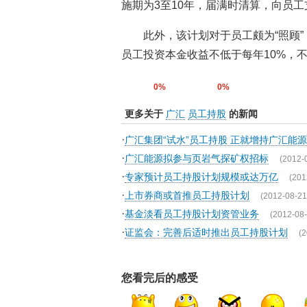
施期为3至10年，届满时清算，向员
此外，该计划对于员工颇为“照顾”
员工投资本金收益不低于每年10%，
0%
0%
更多关于
广汇
员工持股
的新闻
·
广汇集团“试水”员工持股 正就增持广汇能
·
广汇能源拟参与页岩气探矿权招标
(2012-
·
专家预计员工持股计划规模或达万亿
(201
·
上市券商或首推员工持股计划
(2012-08-21
·
基金淡看员工持股计划资管业务
(2012-08-
·
证监会：完善后适时推出员工持股计划
(2
您看完后的感受