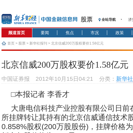
股票
全站导航
济
【
频道首页
要闻
焦点
市况
政策
记
【
首页
>
股票
>
新华社报刊
> 北京信威200万股权要价1.58亿元
济
【
北京信威200万股权要价1.58亿元
在
央
中国证券报
2012年10月15日04:21
分类：
新华社
基
沥
□本报记者 李香才
恒
大唐电信科技产业控股有限公司日前
所挂牌转让其持有的北京信威通信技术
0.858%股权(200万股股份)，挂牌价格为