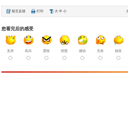
留言反馈
打印
大
中
小
您看完后的感受
支持
高兴
震惊
愤怒
感动
无奈
搞笑