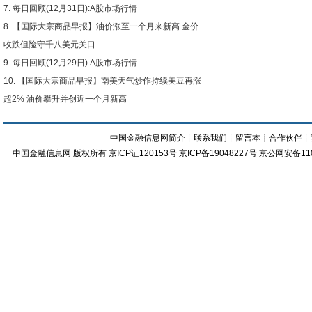
每日回顾(12月31日):A股市场行情
【国际大宗商品早报】油价涨至一个月来新高 金价
收跌但险守千八美元关口
每日回顾(12月29日):A股市场行情
【国际大宗商品早报】南美天气炒作持续美豆再涨
超2% 油价攀升并创近一个月新高
中国金融信息网简介
┊
联系我们
┊
留言本
┊
合作伙伴
┊
中国金融信息网
版权所有
京ICP证120153号
京ICP备19048227号 京公网安备11