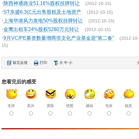
·
陕西神通路业51.16%股权挂牌转让
(2012-10-15)
·
ST东盛6.3亿元出售股权及土地资产
(2012-10-15)
·
上海华港风力发电50%股权挂牌转让
(2012-10-15)
·
金鹰出租车24%股权5280万元转让
(2012-10-15)
·
9月VC/PE募资数量增两倍文化产业基金迎“第二春”
(2012-10-
15)
留言反馈
打印
大
中
小
您看完后的感受
支持
高兴
震惊
愤怒
感动
无奈
搞笑