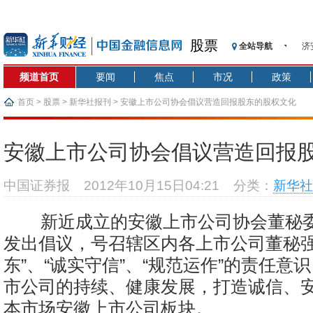
股票
全站导航
济
【
频道首页
要闻
焦点
市况
政策
记
【
首页
>
股票
>
新华社报刊
> 安徽上市公司协会倡议营造回报股东的股权文化
济
【
安徽上市公司协会倡议营造回报
在
央
中国证券报
2012年10月15日04:21
分类：
新华社
基
沥
新近成立的安徽上市公司协会董秘
恒
发出倡议，号召辖区内各上市公司董秘强
东”、“诚实守信”、“规范运作”的责任意
市公司的持续、健康发展，打造诚信、
本市场安徽上市公司板块。