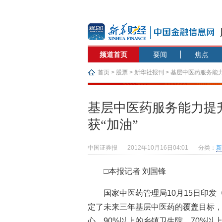
频道首页
要闻
焦点
首页
>
股票
>
新华社报刊
> 基层中医药服务能
基层中医药服务能力提
获“加油”
中国证券报
2012年10月16日04:01
分类：
新
□本报记者 刘国锋
国家中医药管理局10月15日印
定了未来三年基层中医药的覆盖目标，要
心、90%以上的乡镇卫生院、70%以