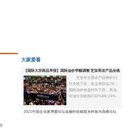
大家爱看
【国际大宗商品早报】国际油价窄幅调整 芝加哥农产品全线
芝加哥主要农产品期价13
下跌
日全线下跌，美玉米跌近2%；
国际油价收盘时均下跌，美油、
布油分别收跌0.63%和0.24%...
2021中国企业家博鳌论坛金融科技赋能乡村振兴高峰论坛
价