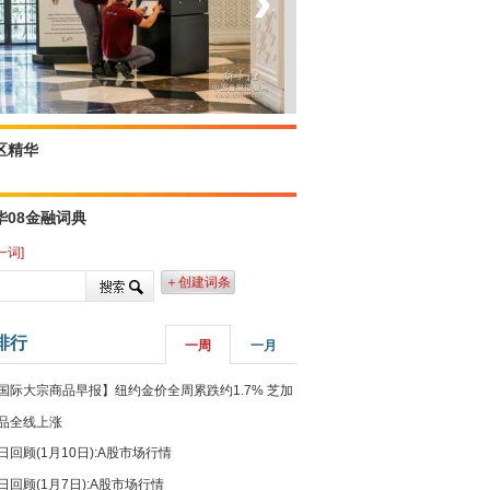
‹
›
坐上火车看老挝
区精华
华08金融词典
一词]
＋创建词条
排行
一周
一月
国际大宗商品早报】纽约金价全周累跌约1.7% 芝加
品全线上涨
日回顾(1月10日):A股市场行情
日回顾(1月7日):A股市场行情