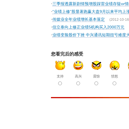
·
三季报透露新剧情预增股踩雷业绩存疑or
·
“业绩上修”股显著跑赢大盘9月以来平均上涨1
·
传媒业全年业绩增长基本落定
(2012-10-16
·
信立泰向上修正业绩5机构买入2000万元
·
业绩变脸股价下挫 中兴通讯短期扭亏难度
您看完后的感受
支持
高兴
震惊
愤怒