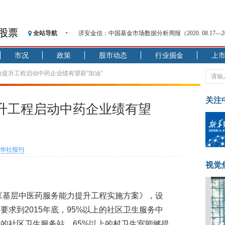
股票
全站导航
济安金信：中国基金市场数据分析周报（2020. 08.17—2020
【见·闻】疫情下，新加坡旅游业步履维艰
市况
政策
股市动态
行业掘金
上
记者手记：疫情下的香港零售业如何浴火重生？
【见·闻】疫情下一家香港传统零售商的转型突围之旅
力提升工程启动中药企业绩有望获“加油”
济安金信：中国基金市场数据分析周报（2020. 07.27—2020
【新华财经调查】同业存单、结构性存款玩起“跷跷板”
关注
升工程启动中药企业绩有望
在“隐秘的角落”
央行公开市场净投放300亿元 短端资金利率明显下行
基本面及股市双轮冲击 债市回调十年期债表现最弱
华社报刊
沥青期货连续两日涨逾3% 沪银及两粕涨势喜人
恒生聚源：北斗收官之星发射成功，全产业链解析
视觉
发《基层中医药服务能力提升工程实施方案》，设
求到2015年底，95%以上的社区卫生服务中
上的社区卫生服务站、65%以上的村卫生室能够提