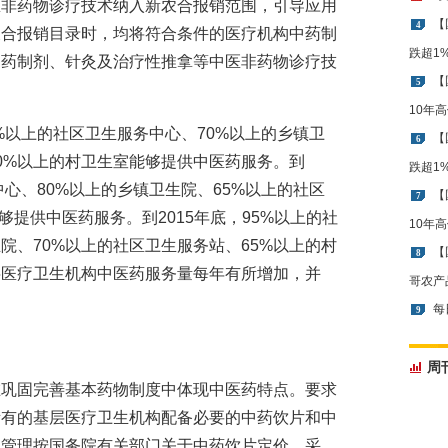
医非药物诊疗技术纳入新农合报销范围，引导应用
【
4
农合报销目录时，均将符合条件的医疗机构中药制
跌超1
中药制剂、针灸及治疗性推拿等中医非药物诊疗技
【
5
10年
5%以上的社区卫生服务中心、70%以上的乡镇卫
【
6
60%以上的村卫生室能够提供中医药服务。到
跌超1
中心、80%以上的乡镇卫生院、65%以上的社区
【
7
够提供中医药服务。到2015年底，95%以上的社
10年
院、70%以上的社区卫生服务站、65%以上的村
【
8
层医疗卫生机构中医药服务量每年有所增加，并
哥农产
每
9
周
在巩固完善基本药物制度中体现中医药特点。要求
所有的基层医疗卫生机构配备必要的中药饮片和中
物管理按国务院有关部门关于中药饮片定价、采